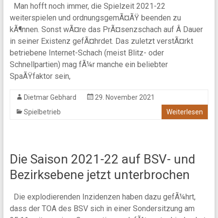
Man hofft noch immer, die Spielzeit 2021-22
weiterspielen und ordnungsgemÃ¤ÃŸ beenden zu
kÃ¶nnen. Sonst wÃ¤re das PrÃ¤senzschach auf Â Dauer
in seiner Existenz gefÃ¤hrdet. Das zuletzt verstÃ¤rkt
betriebene Internet-Schach (meist Blitz- oder
Schnellpartien) mag fÃ¼r manche ein beliebter
SpaÃŸfaktor sein,
Dietmar Gebhard
29. November 2021
Spielbetrieb
Weiterlesen
Die Saison 2021-22 auf BSV- und
Bezirksebene jetzt unterbrochen
Die explodierenden Inzidenzen haben dazu gefÃ¼hrt,
dass der TOA des BSV sich in einer Sondersitzung am