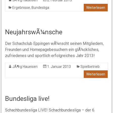
JÃ¶rg Haueisen
2. Februar 2013
,
Ergebnisse
Bundesliga
Weiterlesen
NeujahrswÃ¼nsche
Der Schachclub Eppingen wÃ¼nscht seinen Mitgliedern,
Freunden und Homepagebesuchern ein glÃ¼ckliches,
zufriedenes und sportlich erfolgreiches Jahr 2013!
JÃ¶rg Haueisen
1. Januar 2013
Spielbetrieb
Weiterlesen
Bundesliga live!
Schachbundesliga LIVE! Schachbundesliga – der 6.