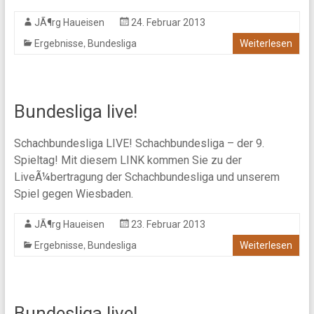
JÃ¶rg Haueisen
24. Februar 2013
,
Ergebnisse
Bundesliga
Weiterlesen
Bundesliga live!
Schachbundesliga LIVE! Schachbundesliga – der 9.
Spieltag! Mit diesem LINK kommen Sie zu der
LiveÃ¼bertragung der Schachbundesliga und unserem
Spiel gegen Wiesbaden.
JÃ¶rg Haueisen
23. Februar 2013
,
Ergebnisse
Bundesliga
Weiterlesen
Bundesliga live!