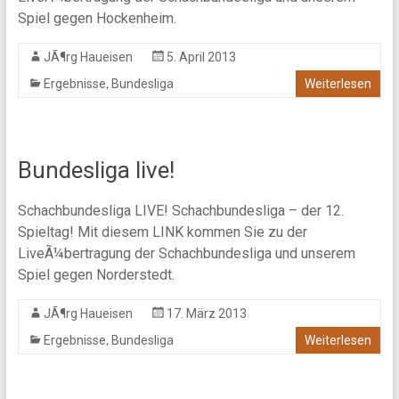
Spiel gegen Hockenheim.
JÃ¶rg Haueisen
5. April 2013
,
Ergebnisse
Bundesliga
Weiterlesen
Bundesliga live!
Schachbundesliga LIVE! Schachbundesliga – der 12.
Spieltag! Mit diesem LINK kommen Sie zu der
LiveÃ¼bertragung der Schachbundesliga und unserem
Spiel gegen Norderstedt.
JÃ¶rg Haueisen
17. März 2013
,
Ergebnisse
Bundesliga
Weiterlesen