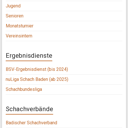
Jugend
Senioren
Monatsturnier
Vereinsintern
Ergebnisdienste
BSV-Ergebnisdienst (bis 2024)
nuLiga Schach Baden (ab 2025)
Schachbundesliga
Schachverbände
Badischer Schachverband