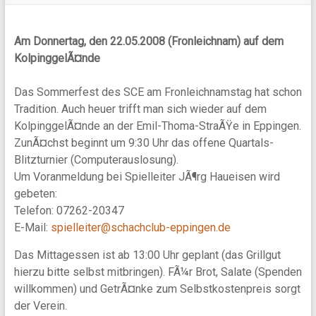
Am Donnertag, den 22.05.2008 (Fronleichnam) auf dem
KolpinggelÃ¤nde
Das Sommerfest des SCE am Fronleichnamstag hat schon
Tradition. Auch heuer trifft man sich wieder auf dem
KolpinggelÃ¤nde an der Emil-Thoma-StraÃŸe in Eppingen.
ZunÃ¤chst beginnt um 9:30 Uhr das offene Quartals-
Blitzturnier (Computerauslosung).
Um Voranmeldung bei Spielleiter JÃ¶rg Haueisen wird
gebeten:
Telefon: 07262-20347
E-Mail:
spielleiter@schachclub-eppingen.de
Das Mittagessen ist ab 13:00 Uhr geplant (das Grillgut
hierzu bitte selbst mitbringen). FÃ¼r Brot, Salate (Spenden
willkommen) und GetrÃ¤nke zum Selbstkostenpreis sorgt
der Verein.