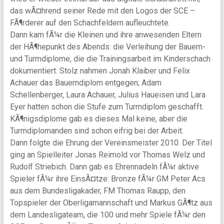
das wÃ¤hrend seiner Rede mit den Logos der SCE –
FÃ¶rderer auf den Schachfeldern aufleuchtete.
Dann kam fÃ¼r die Kleinen und ihre anwesenden Eltern
der HÃ¶hepunkt des Abends: die Verleihung der Bauern-
und Turmdiplome, die die Trainingsarbeit im Kinderschach
dokumentiert. Stolz nahmen Jonah Klaiber und Felix
Achauer das Bauerndiplom entgegen; Adam
Schellenberger, Laura Achauer, Julius Haueisen und Lara
Eyer hatten schon die Stufe zum Turmdiplom geschafft.
KÃ¶nigsdiplome gab es dieses Mal keine, aber die
Turmdiplomanden sind schon eifrig bei der Arbeit.
Dann folgte die Ehrung der Vereinsmeister 2010. Der Titel
ging an Spielleiter Jonas Reimold vor Thomas Welz und
Rudolf Striebich. Dann gab es Ehrennadeln fÃ¼r aktive
Spieler fÃ¼r ihre EinsÃ¤tze: Bronze fÃ¼r GM Peter Acs
aus dem Bundesligakader, FM Thomas Raupp, den
Topspieler der Oberligamannschaft und Markus GÃ¶tz aus
dem Landesligateam, die 100 und mehr Spiele fÃ¼r den