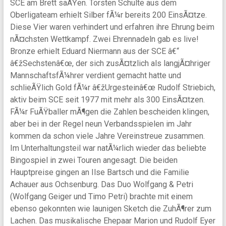
SCE am Brett saÃŸen. Torsten Schulte aus dem
Oberligateam erhielt Silber fÃ¼r bereits 200 EinsÃ¤tze.
Diese Vier waren verhindert und erfahren ihre Ehrung beim
nÃ¤chsten Wettkampf. Zwei Ehrennadeln gab es live!
Bronze erhielt Eduard Niermann aus der SCE â€“
â€žSechstenâ€œ, der sich zusÃ¤tzlich als langjÃ¤hriger
MannschaftsfÃ¼hrer verdient gemacht hatte und
schlieÃŸlich Gold fÃ¼r â€žUrgesteinâ€œ Rudolf Striebich,
aktiv beim SCE seit 1977 mit mehr als 300 EinsÃ¤tzen.
FÃ¼r FuÃŸballer mÃ¶gen die Zahlen bescheiden klingen,
aber bei in der Regel neun Verbandsspielen im Jahr
kommen da schon viele Jahre Vereinstreue zusammen.
Im Unterhaltungsteil war natÃ¼rlich wieder das beliebte
Bingospiel in zwei Touren angesagt. Die beiden
Hauptpreise gingen an Ilse Bartsch und die Familie
Achauer aus Ochsenburg. Das Duo Wolfgang & Petri
(Wolfgang Geiger und Timo Petri) brachte mit einem
ebenso gekonnten wie launigen Sketch die ZuhÃ¶rer zum
Lachen. Das musikalische Ehepaar Marion und Rudolf Eyer