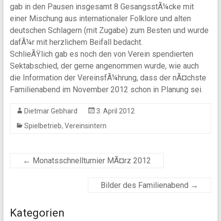
gab in den Pausen insgesamt 8 GesangsstÃ¼cke mit
einer Mischung aus internationaler Folklore und alten
deutschen Schlagern (mit Zugabe) zum Besten und wurde
dafÃ¼r mit herzlichem Beifall bedacht.
SchlieÃŸlich gab es noch den von Verein spendierten
Sektabschied, der gerne angenommen wurde, wie auch
die Information der VereinsfÃ¼hrung, dass der nÃ¤chste
Familienabend im November 2012 schon in Planung sei.
Dietmar Gebhard
3. April 2012
,
Spielbetrieb
Vereinsintern
←
Monatsschnellturnier MÃ¤rz 2012
Bilder des Familienabend
→
Kategorien