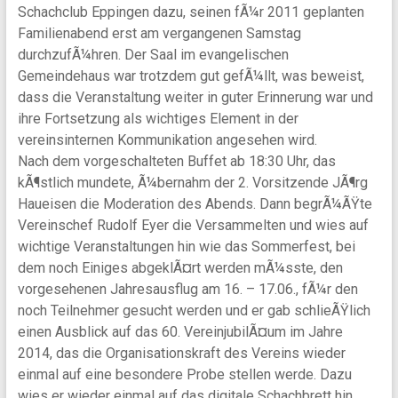
Schachclub Eppingen dazu, seinen fÃ¼r 2011 geplanten
Familienabend erst am vergangenen Samstag
durchzufÃ¼hren. Der Saal im evangelischen
Gemeindehaus war trotzdem gut gefÃ¼llt, was beweist,
dass die Veranstaltung weiter in guter Erinnerung war und
ihre Fortsetzung als wichtiges Element in der
vereinsinternen Kommunikation angesehen wird.
Nach dem vorgeschalteten Buffet ab 18:30 Uhr, das
kÃ¶stlich mundete, Ã¼bernahm der 2. Vorsitzende JÃ¶rg
Haueisen die Moderation des Abends. Dann begrÃ¼ÃŸte
Vereinschef Rudolf Eyer die Versammelten und wies auf
wichtige Veranstaltungen hin wie das Sommerfest, bei
dem noch Einiges abgeklÃ¤rt werden mÃ¼sste, den
vorgesehenen Jahresausflug am 16. – 17.06., fÃ¼r den
noch Teilnehmer gesucht werden und er gab schlieÃŸlich
einen Ausblick auf das 60. VereinjubilÃ¤um im Jahre
2014, das die Organisationskraft des Vereins wieder
einmal auf eine besondere Probe stellen werde. Dazu
wies er wieder einmal auf das digitale Schachbrett hin,