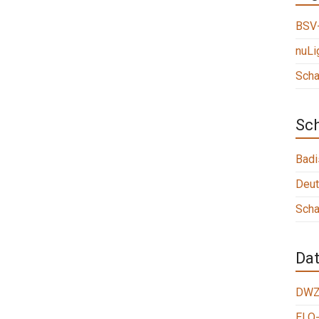
BSV-
nuLi
Scha
Sc
Badi
Deut
Scha
Da
DWZ
ELO-