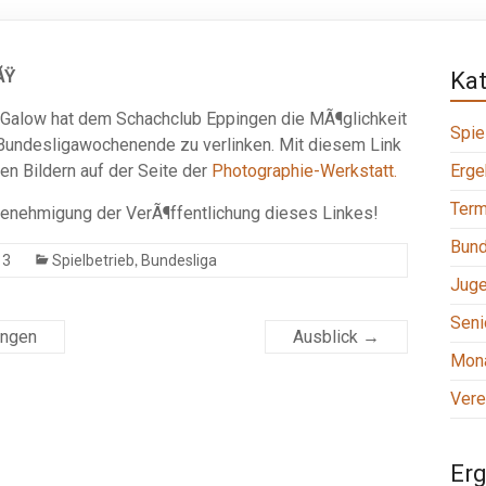
ÃŸ
Ka
Galow hat dem Schachclub Eppingen die MÃ¶glichkeit
Spie
Bundesligawochenende zu verlinken. Mit diesem Link
en Bildern auf der Seite der
Photographie-Werkstatt.
Erge
Term
enehmigung der VerÃ¶ffentlichung dieses Linkes!
Bund
,
13
Spielbetrieb
Bundesliga
Jug
Seni
ingen
Ausblick
→
Mona
Vere
Erg