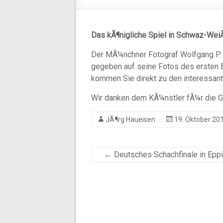
Das kÃ¶nigliche Spiel in Schwaz-Wei
Der MÃ¼nchner Fotograf Wolfgang P. 
gegeben auf seine Fotos des ersten 
kommen Sie direkt zu den interessant
Wir danken dem KÃ¼nstler fÃ¼r die G
JÃ¶rg Haueisen
19. Oktober 20
←
Deutsches Schachfinale in Epp