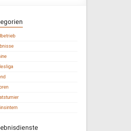
tegorien
lbetrieb
bnisse
ine
esliga
end
oren
tsturnier
insintern
ebnisdienste