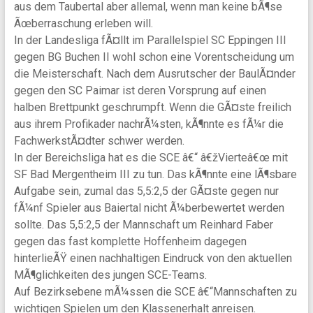
aus dem Taubertal aber allemal, wenn man keine bÃ¶se
Ãœberraschung erleben will.
In der Landesliga fÃ¤llt im Parallelspiel SC Eppingen III
gegen BG Buchen II wohl schon eine Vorentscheidung um
die Meisterschaft. Nach dem Ausrutscher der BaulÃ¤nder
gegen den SC Paimar ist deren Vorsprung auf einen
halben Brettpunkt geschrumpft. Wenn die GÃ¤ste freilich
aus ihrem Profikader nachrÃ¼sten, kÃ¶nnte es fÃ¼r die
FachwerkstÃ¤dter schwer werden.
In der Bereichsliga hat es die SCE â€“ â€žVierteâ€œ mit
SF Bad Mergentheim III zu tun. Das kÃ¶nnte eine lÃ¶sbare
Aufgabe sein, zumal das 5,5:2,5 der GÃ¤ste gegen nur
fÃ¼nf Spieler aus Baiertal nicht Ã¼berbewertet werden
sollte. Das 5,5:2,5 der Mannschaft um Reinhard Faber
gegen das fast komplette Hoffenheim dagegen
hinterlieÃŸ einen nachhaltigen Eindruck von den aktuellen
MÃ¶glichkeiten des jungen SCE-Teams.
Auf Bezirksebene mÃ¼ssen die SCE â€“Mannschaften zu
wichtigen Spielen um den Klassenerhalt anreisen.