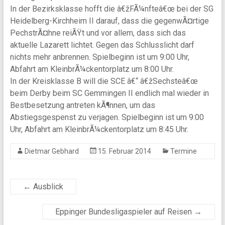
In der Bezirksklasse hofft die â€žFÃ¼nfteâ€œ bei der SG
Heidelberg-Kirchheim II darauf, dass die gegenwÃ¤rtige
PechstrÃ¤hne reiÃŸt und vor allem, dass sich das
aktuelle Lazarett lichtet. Gegen das Schlusslicht darf
nichts mehr anbrennen. Spielbeginn ist um 9:00 Uhr,
Abfahrt am KleinbrÃ¼ckentorplatz um 8:00 Uhr.
In der Kreisklasse B will die SCE â€“ â€žSechsteâ€œ
beim Derby beim SC Gemmingen II endlich mal wieder in
Bestbesetzung antreten kÃ¶nnen, um das
Abstiegsgespenst zu verjagen. Spielbeginn ist um 9:00
Uhr, Abfahrt am KleinbrÃ¼ckentorplatz um 8:45 Uhr.
Dietmar Gebhard
15. Februar 2014
Termine
←
Ausblick
Eppinger Bundesligaspieler auf Reisen
→