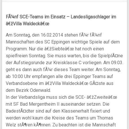
FÃ¼nf SCE-Teams im Einsatz – Landesligaschlager im
â€žVilla Waldeckâ€œ
Am Sonntag, den 16.02.2014 stehen fÃ¼r fÃ¼nf
Mannschaften des SC Eppingen wichtige Spiele auf dem
Programm. Nur die â€žSiebteâ€œ hat noch einen
spielfreien Sonntag. Sie muss warten, bis die SpielplÃ¤ne
der Aufstiegsrunde zur Kreisklasse C vorliegen. Am 09.03.
geht es dann auch fÃ¼r dieses Team weiter. Am Sonntag,
ab 10:00 Uhr empfangen alle drei Eppinger Teams auf
Verbandsebene im â€žVilla Waldeckâ€œ GÃ¤ste aus
dem Bezirk Odenwald.
In der Verbandsliga muss sich die SCE- â€žZweiteâ€œ
mit SF Bad Mergentheim II auseinander setzen. Die
BadestÃ¤dter sind auf den Klassenerhalt fixiert und
werden wohl kaum die Kreise des Teams um Thomas
Welz stÃ¶ren kÃ¶nnen. Zu beachten ist die Mannschaft