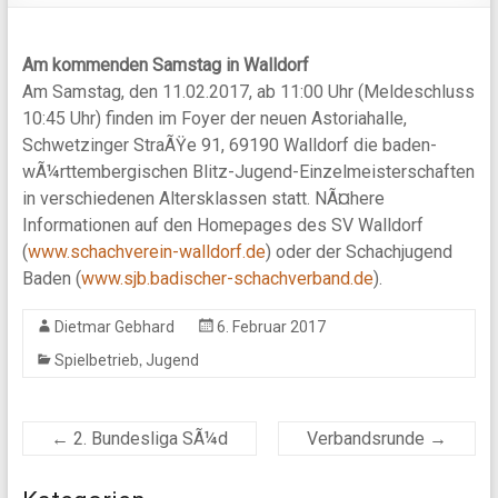
Am kommenden Samstag in Walldorf
Am Samstag, den 11.02.2017, ab 11:00 Uhr (Meldeschluss
10:45 Uhr) finden im Foyer der neuen Astoriahalle,
Schwetzinger StraÃŸe 91, 69190 Walldorf die baden-
wÃ¼rttembergischen Blitz-Jugend-Einzelmeisterschaften
in verschiedenen Altersklassen statt. NÃ¤here
Informationen auf den Homepages des SV Walldorf
(
www.schachverein-walldorf.de
) oder der Schachjugend
Baden (
www.sjb.badischer-schachverband.de
).
Dietmar Gebhard
6. Februar 2017
,
Spielbetrieb
Jugend
←
2. Bundesliga SÃ¼d
Verbandsrunde
→