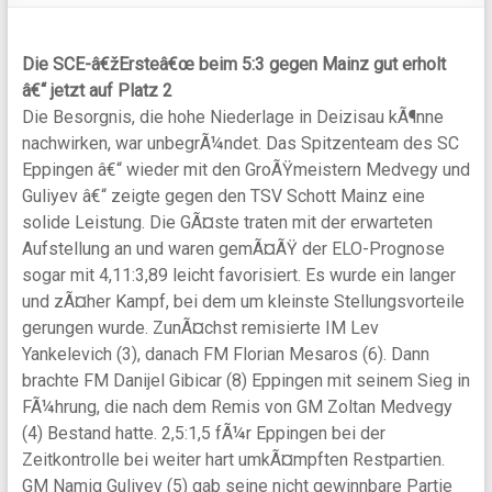
Die SCE-â€žErsteâ€œ beim 5:3 gegen Mainz gut erholt
â€“ jetzt auf Platz 2
Die Besorgnis, die hohe Niederlage in Deizisau kÃ¶nne
nachwirken, war unbegrÃ¼ndet. Das Spitzenteam des SC
Eppingen â€“ wieder mit den GroÃŸmeistern Medvegy und
Guliyev â€“ zeigte gegen den TSV Schott Mainz eine
solide Leistung. Die GÃ¤ste traten mit der erwarteten
Aufstellung an und waren gemÃ¤ÃŸ der ELO-Prognose
sogar mit 4,11:3,89 leicht favorisiert.
Es wurde ein langer
und zÃ¤her Kampf, bei dem um kleinste Stellungsvorteile
gerungen wurde. ZunÃ¤chst remisierte IM Lev
Yankelevich (3), danach FM Florian Mesaros (6). Dann
brachte FM Danijel Gibicar (8) Eppingen mit seinem Sieg in
FÃ¼hrung, die nach dem Remis von GM Zoltan Medvegy
(4) Bestand hatte. 2,5:1,5 fÃ¼r Eppingen bei der
Zeitkontrolle bei weiter hart umkÃ¤mpften Restpartien.
GM Namig Guliyev (5) gab seine nicht gewinnbare Partie