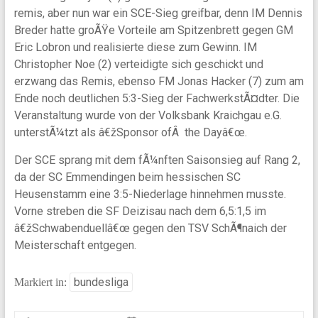
remis, aber nun war ein SCE-Sieg greifbar, denn IM Dennis
Breder hatte groÃŸe Vorteile am Spitzenbrett gegen GM
Eric Lobron und realisierte diese zum Gewinn. IM
Christopher Noe (2) verteidigte sich geschickt und
erzwang das Remis, ebenso FM Jonas Hacker (7) zum am
Ende noch deutlichen 5:3-Sieg der FachwerkstÃ¤dter. Die
Veranstaltung wurde von der Volksbank Kraichgau e.G.
unterstÃ¼tzt als â€žSponsor ofÂ the Dayâ€œ.
Der SCE sprang mit dem fÃ¼nften Saisonsieg auf Rang 2,
da der SC Emmendingen beim hessischen SC
Heusenstamm eine 3:5-Niederlage hinnehmen musste.
Vorne streben die SF Deizisau nach dem 6,5:1,5 im
â€žSchwabenduellâ€œ gegen den TSV SchÃ¶naich der
Meisterschaft entgegen.
bundesliga
Markiert in: