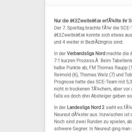
Nur die â€žZweiteâ€œ erfÃ¼llte ihr So
Der 7. Spieltag brachte fÃ¼r die SCE-
â€žZweiteâ€œ konnte sich etwas aus
und 4 weiter in BedrÃ¤ngnis sind.
In der
Verbandsliga Nord
machte die 
7:1 kurzen Prozess.Â Beim Tabellenle
halbe Punkte ab; FM Thomas Raupp (1
Reimold (6), Thomas Welz (7) und Tob
Prognose hatte das SCE-Team mit 5,35
nicht in trockenen TÃ¼chern, aber vor 
falls es doch drei Absteiger geben sol
In der
Landesliga Nord 2
sieht es fÃ¼r
Neureut dÃ¼ster aus. Inzwischen ist 
Noch sind zwei Runden zu spielen, ab
schwere Gegner. In Neureut ging man al