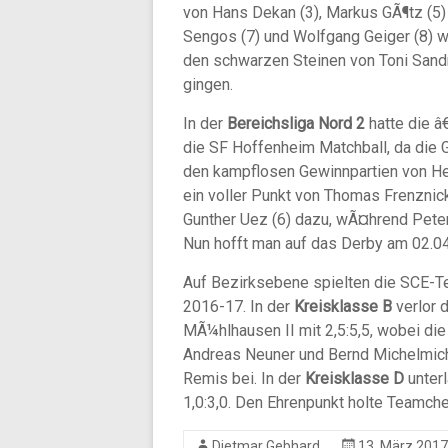
von Hans Dekan (3), Markus GÃ¶tz (5)
Sengos (7) und Wolfgang Geiger (8) wa
den schwarzen Steinen von Toni Sandme
gingen.
In der
Bereichsliga Nord 2
hatte die â
die SF Hoffenheim Matchball, da die G
den kampflosen Gewinnpartien von Her
ein voller Punkt von Thomas Frenznic
Gunther Uez (6) dazu, wÃ¤hrend Peter
Nun hofft man auf das Derby am 02.0
Auf Bezirksebene spielten die SCE-Te
2016-17. In der
Kreisklasse B
verlor 
MÃ¼hlhausen II mit 2,5:5,5, wobei di
Andreas Neuner und Bernd Michelmich
Remis bei. In der
Kreisklasse D
unter
1,0:3,0. Den Ehrenpunkt holte Teamche
Dietmar Gebhard
13. März 2017