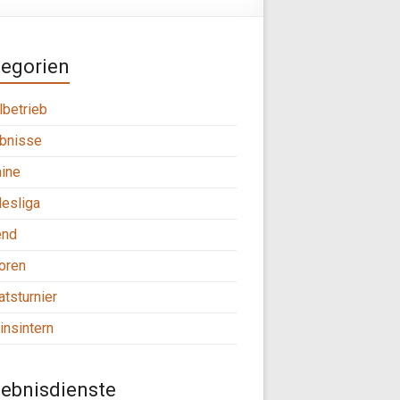
tegorien
lbetrieb
bnisse
ine
esliga
end
oren
tsturnier
insintern
ebnisdienste