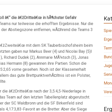
ll â€“ die â€žDritteâ€œ in hÃ¶chster Gefahr
Ka
Teams nur teilweise die erhofften Ergebnisse. Nur die
 der Abstiegszone entfernen, wÃ¤hrend die Teams 3
Spie
Erge
â€žZweiteâ€œ mit dem SK Tauberbischofsheim beim
Term
tzten gaben nur Markus Beer (4) und Nicolai Bay (5)I
Bund
), Richard Dudek (2), Annmarie MÃ¼tsch (3), Jonas
ias Hermann (8) gewannen ihre Partien. Schon die
Jug
:2,65 vorne gesehen. Noch ist der Klassenerhalt
Seni
allem das gute BrettpunktverhÃ¤ltnis ist ein Polster,
lte.
Mona
 die â€žDritteâ€œ nach der 3,5:4,5-Niederlage in
Vere
das Team auf den letzten Tabellenplatz abgerutscht.
er der SC Waldbronn und die SF Birkenfeld sind
Erg
s 4,17:3,83-Favorit an die Bretter. Aber die Siege