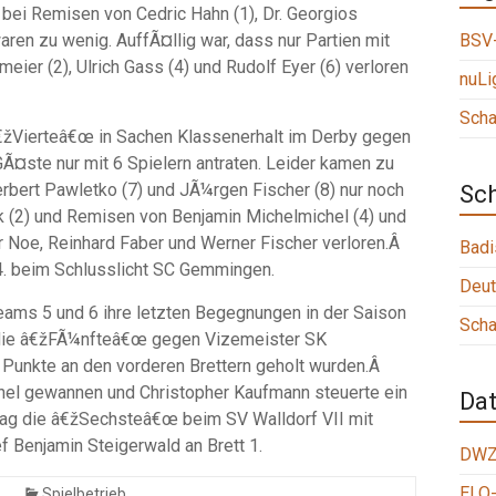
 bei Remisen von Cedric Hahn (1), Dr. Georgios
ren zu wenig. AuffÃ¤llig war, dass nur Partien mit
BSV-
ier (2), Ulrich Gass (4) und Rudolf Eyer (6) verloren
nuLi
Scha
€žVierteâ€œ in Sachen Klassenerhalt im Derby gegen
Ã¤ste nur mit 6 Spielern antraten. Leider kamen zu
bert Pawletko (7) und JÃ¼rgen Fischer (8) nur noch
Sc
k (2) und Remisen von Benjamin Michelmichel (4) und
 Noe, Reinhard Faber und Werner Fischer verloren.Â
Badi
4. beim Schlusslicht SC Gemmingen.
Deut
ams 5 und 6 ihre letzten Begegnungen in der Saison
Scha
die â€žFÃ¼nfteâ€œ gegen Vizemeister SK
e Punkte an den vorderen Brettern geholt wurden.Â
el gewannen und Christopher Kaufmann steuerte ein
Da
lag die â€žSechsteâ€œ beim SV Walldorf VII mit
f Benjamin Steigerwald an Brett 1.
DWZ
ELO-
Spielbetrieb