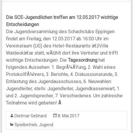
Die SCE-Jugendlichen treffen am 12.05.2017 wichtige
Entscheidungen
Die Jugendversammlung des Schachclubs Eppingen
findet am Freitag, den 12.05.2017 ab 16:00 Uhr im
Vereinsraum (UG) des Hotel-Restaurants â€žVilla
Waldeckâ€œ statt, wÃ¤hlt dort ihre Vertreter und trifft
wichtige Entscheidungen. Die
Tagesordnung
hat
folgendes Aussehen: 1. BegrÃ¼ÃŸung, 2. Wahl eines
ProtokollfÃ¼hrers, 3. Berichte, 4. Diskussionsrunde, 5.
Entlastung des Jugendausschusses, 6. Neuwahlen:
Jugendleiter, stellv. Jugendleiter, Jugendkassenwart, 1.
und 2. Jugendsprecher, 7. Verschiedenes. Um zahlreiche
Teilnahme wird gebeten!
Â
Dietmar Gebhard
8. Mai 2017
,
Spielbetrieb
Jugend