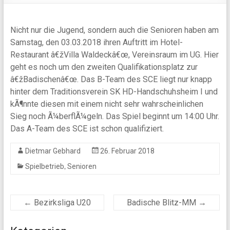
Nicht nur die Jugend, sondern auch die Senioren haben am
Samstag, den 03.03.2018 ihren Auftritt im Hotel-
Restaurant â€žVilla Waldeckâ€œ, Vereinsraum im UG. Hier
geht es noch um den zweiten Qualifikationsplatz zur
â€žBadischenâ€œ. Das B-Team des SCE liegt nur knapp
hinter dem Traditionsverein SK HD-Handschuhsheim I und
kÃ¶nnte diesen mit einem nicht sehr wahrscheinlichen
Sieg noch Ã¼berflÃ¼geln. Das Spiel beginnt um 14:00 Uhr.
Das A-Team des SCE ist schon qualifiziert.
Dietmar Gebhard
26. Februar 2018
,
Spielbetrieb
Senioren
←
Bezirksliga U20
Badische Blitz-MM
→