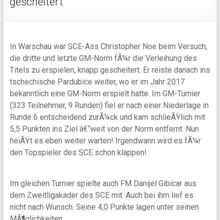
gescheitert
In Warschau war SCE-Ass Christopher Noe beim Versuch,
die dritte und letzte GM-Norm fÃ¼r die Verleihung des
Titels zu erspielen, knapp gescheitert. Er reiste danach ins
tschechische Pardubice weiter, wo er im Jahr 2017
bekanntlich eine GM-Norm erspielt hatte. Im GM-Turnier
(323 Teilnehmer, 9 Runden) fiel er nach einer Niederlage in
Runde 6 entscheidend zurÃ¼ck und kam schlieÃŸlich mit
5,5 Punkten ins Ziel â€“weit von der Norm entfernt. Nun
heiÃŸt es eben weiter warten! Irgendwann wird es fÃ¼r
den Topspieler des SCE schon klappen!
Im gleichen Turnier spielte auch FM Danijel Gibicar aus
dem Zweitligakader des SCE mit. Auch bei ihm lief es
nicht nach Wunsch. Seine 4,0 Punkte lagen unter seinen
MÃ¶glichkeiten.