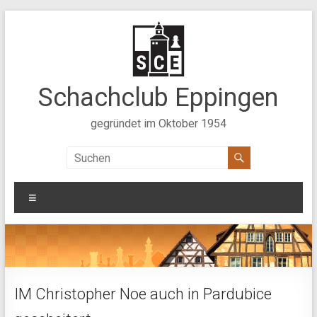
Zum
Inhalt
springen
Schachclub Eppingen
gegründet im Oktober 1954
Menü
IM Christopher Noe auch in Pardubice