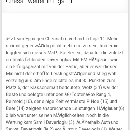
Chess“: weiter in Liga 11
â€žTeam Eppingen Chessâ€œ verharrt in Liga 11. Mehr
scheint gegenwÃ¤rtig nicht mehr drin zu sein. Immerhin
loggten sich dieses Mal 9 Spieler ein, darunter die zuletzt
erstmals fehlenden Daverioglus. Mit FM HÃ¶glauer war
ein Erfolgsgarant mit von der Partie, aber er war dieses
Mal nicht der erhoffte LeistungstrÃ¤ger und stieg wohl
vorzeitig aus. Am Ende reichte es mit 85 Punkten zum
Platz 6, der Klassenerhalt bedeutete. Welz (31) war der
Beste und belegte unter den â€žToptenâ€œ Rang 4,
Reimold (16), der einige Zeit vermisste P. Noe (15) und
Beer (14) zeigten ansprechende Leistungen. HÃ¶glauer (6)
blieb weit unter seinen MÃ¶glichkeiten. Noch in die
Wertung kam Samil Daverioglu (3). AuÃŸerhalb Auth und
Sevval Daverioglu (je 2) vor Ã–zgur Daverioglu (1). Weiter