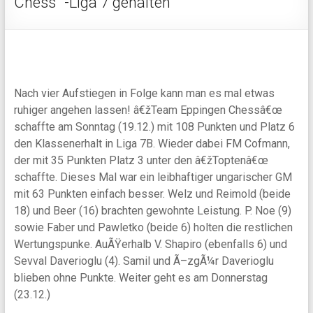
Chess“ -Liga 7 gehalten
Nach vier Aufstiegen in Folge kann man es mal etwas
ruhiger angehen lassen! â€žTeam Eppingen Chessâ€œ
schaffte am Sonntag (19.12.) mit 108 Punkten und Platz 6
den Klassenerhalt in Liga 7B. Wieder dabei FM Cofmann,
der mit 35 Punkten Platz 3 unter den â€žToptenâ€œ
schaffte. Dieses Mal war ein leibhaftiger ungarischer GM
mit 63 Punkten einfach besser. Welz und Reimold (beide
18) und Beer (16) brachten gewohnte Leistung. P. Noe (9)
sowie Faber und Pawletko (beide 6) holten die restlichen
Wertungspunke. AuÃŸerhalb V. Shapiro (ebenfalls 6) und
Sevval Daverioglu (4). Samil und Ã–zgÃ¼r Daverioglu
blieben ohne Punkte. Weiter geht es am Donnerstag
(23.12.)