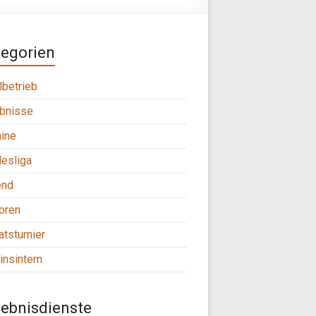
tegorien
lbetrieb
bnisse
ine
esliga
end
oren
tsturnier
insintern
ebnisdienste