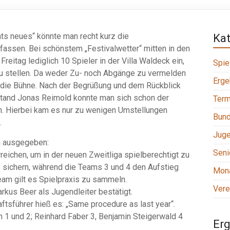
hts neues“ könnte man recht kurz die
Ka
sen. Bei schönstem „Festivalwetter“ mitten in den
eitag lediglich 10 Spieler in der Villa Waldeck ein,
Spie
zu stellen. Da weder Zu- noch Abgänge zu vermelden
Erge
er die Bühne. Nach der Begrüßung und dem Rückblick
stand Jonas Reimold konnte man sich schon der
Term
. Hierbei kam es nur zu wenigen Umstellungen
Bund
.
Jug
n ausgegeben:
Seni
eichen, um in der neuen Zweitliga spielberechtigt zu
tz sichern, während die Teams 3 und 4 den Aufstieg
Mona
eam gilt es Spielpraxis zu sammeln.
Vere
rkus Beer als Jugendleiter bestätigt.
tsführer hieß es: „Same procedure as last year“.
 1 und 2; Reinhard Faber 3, Benjamin Steigerwald 4
Erg
.