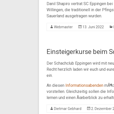
Danil Shapiro vertrat SC Eppingen be
Willingen, die traditionell in der Pfi
Sauerland ausgetragen wurden.
Webmaster
13. Juni 2022
Einsteigerkurse beim 
Der Schachclub Eppingen wird mit ne
Recht herzlich laden wir euch und eu
ein.
An diesen
Informationsabenden
mÃ¶ch
vorstellen. Gleichzeitig sollen die I
lernen und einen Ãœberblick zu erhal
Dietmar Gebhard
2. Dezember 