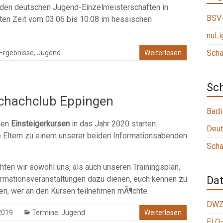
i den deutschen Jugend-Einzelmeisterschaften in
BSV-
ngsten Zeit vom 03.06 bis 10.08 im hessischen
nuLi
,
Scha
Ergebnisse
Jugend
Weiterlesen
Sc
Schachclub Eppingen
Badi
uen
Einsteigerkursen
in das Jahr 2020 starten.
Deut
re Eltern zu einem unserer beiden Informationsabenden
Scha
ten wir sowohl uns, als auch unseren Trainingsplan,
nformationsveranstaltungen dazu dienen, euch kennen zu
Da
ten, wer an den Kursen teilnehmen mÃ¶chte.
DWZ
,
2019
Termine
Jugend
Weiterlesen
ELO-