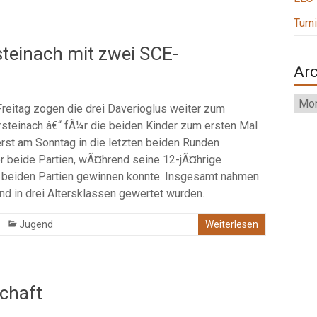
Turn
teinach mit zwei SCE-
Arc
Arch
reitag zogen die drei Daverioglus weiter zum
teinach â€“ fÃ¼r die beiden Kinder zum ersten Mal
erst am Sonntag in die letzten beiden Runden
or beide Partien, wÃ¤hrend seine 12-jÃ¤hrige
r beiden Partien gewinnen konnte. Insgesamt nahmen
und in drei Altersklassen gewertet wurden.
Jugend
Weiterlesen
chaft