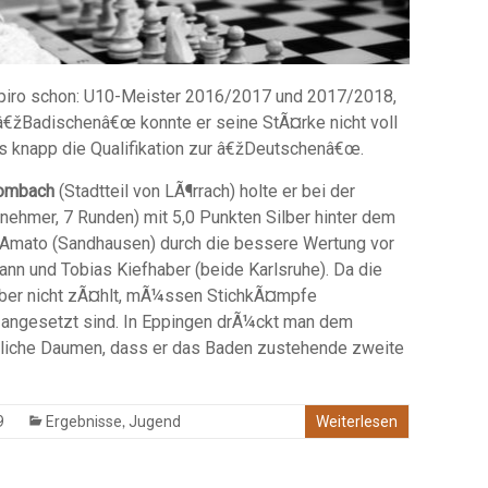
hapiro schon: U10-Meister 2016/2017 und 2017/2018,
â€žBadischenâ€œ konnte er seine StÃ¤rke nicht voll
ts knapp die Qualifikation zur â€žDeutschenâ€œ.
ombach
(Stadtteil von LÃ¶rrach) holte er bei der
nehmer, 7 Runden) mit 5,0 Punkten Silber hinter dem
o Amato (Sandhausen) durch die bessere Wertung vor
n und Tobias Kiefhaber (beide Karlsruhe). Da die
aber nicht zÃ¤hlt, mÃ¼ssen StichkÃ¤mpfe
angesetzt sind. In Eppingen drÃ¼ckt man dem
liche Daumen, dass er das Baden zustehende zweite
,
9
Ergebnisse
Jugend
Weiterlesen