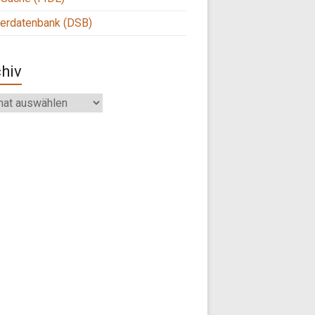
ierdatenbank (DSB)
hiv
iv