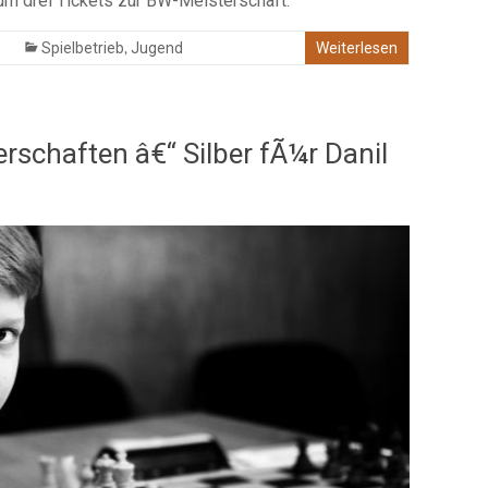
 um drei Tickets zur BW-Meisterschaft.
,
Spielbetrieb
Jugend
Weiterlesen
schaften â€“ Silber fÃ¼r Danil