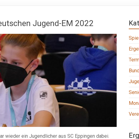
 Deutschen Jugend-EM 2022
Ka
Spie
Erge
Term
Bund
Jug
Seni
Mona
Vere
Erg
r wieder ein Jugendlicher aus SC Eppingen dabei.