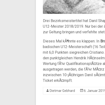
Drei Bezirksmeistertitel hat Danil S
U12-Meister 2018/2019. Nur bei der 
zur Geltung bringen und verfehlte ste
Dieses Mal kÃ¶nnte es klappen. In
Br
badischen U12-Meisterschaft (16 Teil
mit 6,0 Punkten siegreichen Cristian
den punktgleichen Hendrik HÃ¤nselman
Wertung fÃ¼r QualifikationsplÃ¤tze 
ausgetragen werden, die fÃ¼r MÃ¤rz 
inzwischen 10-jÃ¤hrigen Danil sÃ¤mt
Ticket erkÃ¤mpft.
Dietmar Gebhard
6. Januar 201