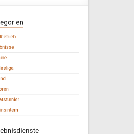
tegorien
lbetrieb
bnisse
ine
esliga
end
oren
tsturnier
insintern
ebnisdienste