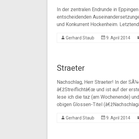
In der zentralen Endrunde in Eppinge
entscheidenden Auseinandersetzung
und Konkurrent Hockenheim. Letztendl
Gerhard Staub
9. April 2014
Straeter
Nachschlag, Herr Straeter! In der SÃ
â€žStreiflichtâ€œ und ist auf der ers
lese ich die taz (am Wochenende) und 
obigen Glossen-Titel (â€žNachschla
Gerhard Staub
9. April 2014