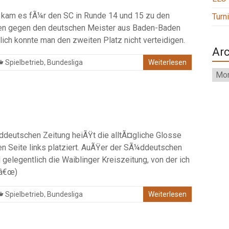
n kam es fÃ¼r den SC in Runde 14 und 15 zu den
Turn
en gegen den deutschen Meister aus Baden-Baden
ich konnte man den zweiten Platz nicht verteidigen.
Arc
,
Spielbetrieb
Bundesliga
Weiterlesen
Arch
¼ddeutschen Zeitung heiÃŸt die alltÃ¤gliche Glosse
ten Seite links platziert. AuÃŸer der SÃ¼ddeutschen
gelegentlich die Waiblinger Kreiszeitung, von der ich
gâ€œ)
,
Spielbetrieb
Bundesliga
Weiterlesen