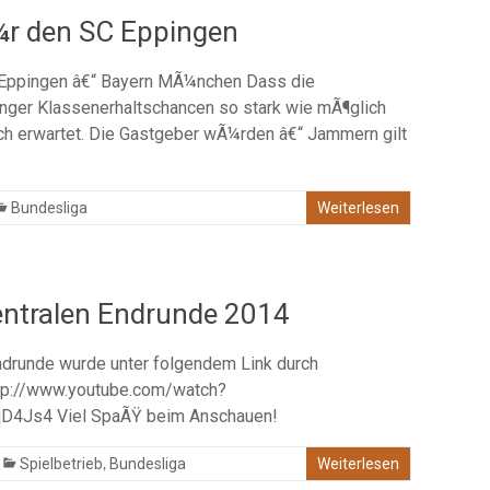
¼r den SC Eppingen
C Eppingen â€“ Bayern MÃ¼nchen Dass die
ger Klassenerhaltschancen so stark wie mÃ¶glich
ch erwartet. Die Gastgeber wÃ¼rden â€“ Jammern gilt
Bundesliga
Weiterlesen
entralen Endrunde 2014
ndrunde wurde unter folgendem Link durch
http://www.youtube.com/watch?
D4Js4 Viel SpaÃŸ beim Anschauen!
,
Spielbetrieb
Bundesliga
Weiterlesen