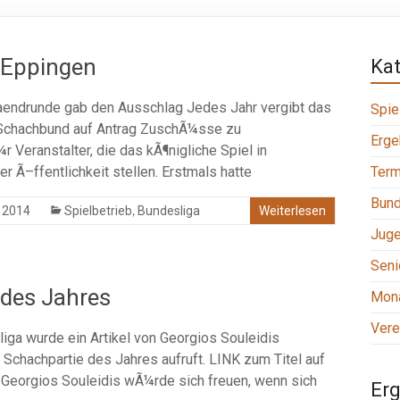
 Eppingen
Ka
aendrunde gab den Ausschlag Jedes Jahr vergibt das
Spie
 Schachbund auf Antrag ZuschÃ¼sse zu
Erge
 Veranstalter, die das kÃ¶nigliche Spiel in
r Ã–ffentlichkeit stellen. Erstmals hatte
Term
Bund
,
 2014
Spielbetrieb
Bundesliga
Weiterlesen
Jug
Seni
 des Jahres
Mona
Vere
ga wurde ein Artikel von Georgios Souleidis
r Schachpartie des Jahres aufruft. LINK zum Titel auf
eorgios Souleidis wÃ¼rde sich freuen, wenn sich
Erg