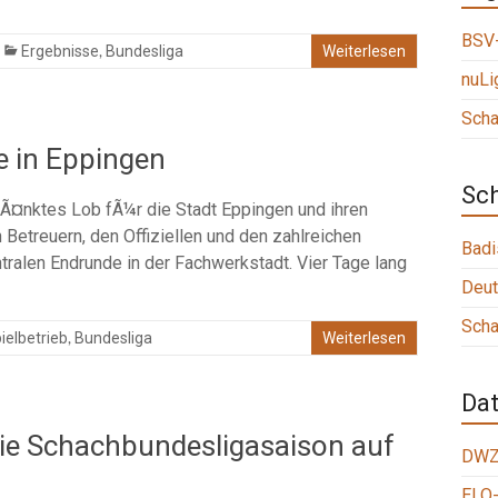
BSV-
,
Ergebnisse
Bundesliga
Weiterlesen
nuLi
Scha
e in Eppingen
Sc
rÃ¤nktes Lob fÃ¼r die Stadt Eppingen und ihren
 Betreuern, den Offiziellen und den zahlreichen
Badi
ralen Endrunde in der Fachwerkstadt. Vier Tage lang
Deut
Scha
,
ielbetrieb
Bundesliga
Weiterlesen
Da
ie Schachbundesligasaison auf
DWZ
ELO-