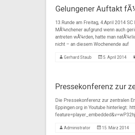
Gelungener Auftakt fÃ
13.Runde am Freitag, 4.April 2014 S
MÃ¼nchener aufgrund wenn auch gerin
antreten wÃ¼rden, hatte man natÃ¼rli
nicht – an diesem Wochenende auf
Gerhard Staub
5. April 2014
Pressekonferenz zur z
Die Pressekonferenz zur zentralen E
Eppingen.org in Youtube hinterlegt.: 
feature=player_embedded&v=wP32hj
Administrator
15. März 2014