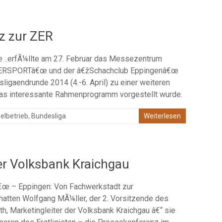
z zur ZER
 ..erfÃ¼llte am 27. Februar das Messezentrum
TERSPORTâ€œ und der â€žSchachclub Eppingenâ€œ
sligaendrunde 2014 (4.-6. April) zu einer weiteren
das interessante Rahmenprogramm vorgestellt wurde.
,
elbetrieb
Bundesliga
Weiterlesen
er Volksbank Kraichgau
œ – Eppingen: Von Fachwerkstadt zur
hatten Wolfgang MÃ¼ller, der 2. Vorsitzende des
h, Marketingleiter der Volksbank Kraichgau â€“ sie