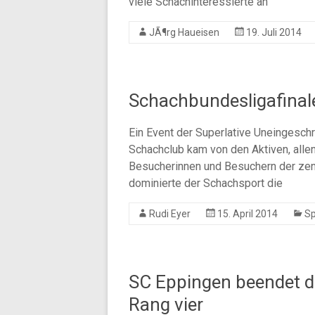
viele Schachinteressierte an
JÃ¶rg Haueisen
19. Juli 2014
Schachbundesligafinal
Ein Event der Superlative Uneingesch
Schachclub kam von den Aktiven, allen
Besucherinnen und Besuchern der zent
dominierte der Schachsport die
Rudi Eyer
15. April 2014
Sp
SC Eppingen beendet d
Rang vier