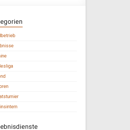
tegorien
lbetrieb
bnisse
ine
esliga
end
oren
tsturnier
insintern
ebnisdienste