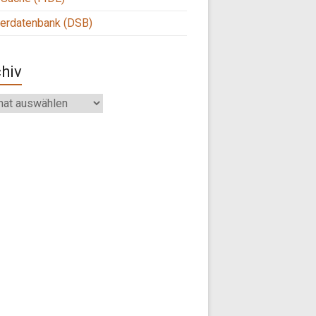
ierdatenbank (DSB)
hiv
iv