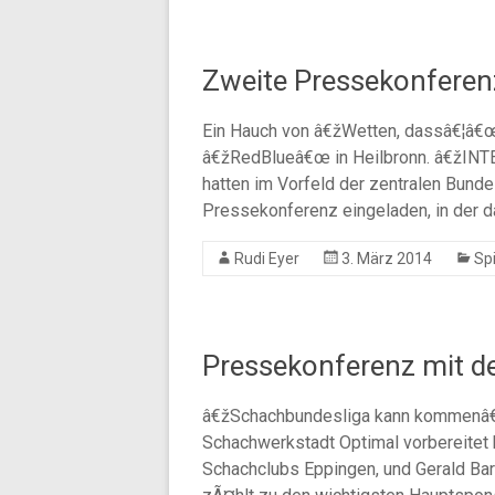
Zweite Pressekonferen
Ein Hauch von â€žWetten, dassâ€¦â€œ
â€žRedBlueâ€œ in Heilbronn. â€žIN
hatten im Vorfeld der zentralen Bunde
Pressekonferenz eingeladen, in der 
Rudi Eyer
3. März 2014
Spi
Pressekonferenz mit d
â€žSchachbundesliga kann kommenâ€
Schachwerkstadt Optimal vorbereitet 
Schachclubs Eppingen, und Gerald Bart