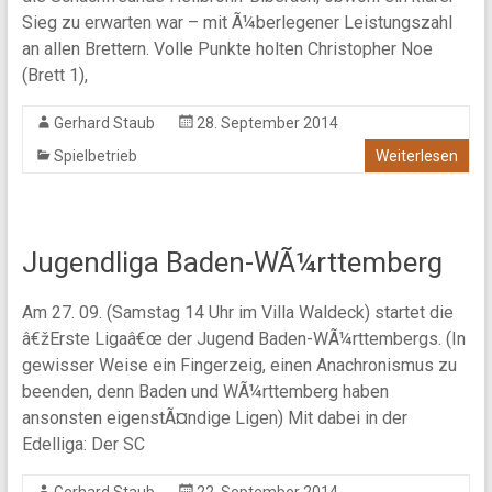
Sieg zu erwarten war – mit Ã¼berlegener Leistungszahl
an allen Brettern. Volle Punkte holten Christopher Noe
(Brett 1),
Gerhard Staub
28. September 2014
Spielbetrieb
Weiterlesen
Jugendliga Baden-WÃ¼rttemberg
Am 27. 09. (Samstag 14 Uhr im Villa Waldeck) startet die
â€žErste Ligaâ€œ der Jugend Baden-WÃ¼rttembergs. (In
gewisser Weise ein Fingerzeig, einen Anachronismus zu
beenden, denn Baden und WÃ¼rttemberg haben
ansonsten eigenstÃ¤ndige Ligen) Mit dabei in der
Edelliga: Der SC