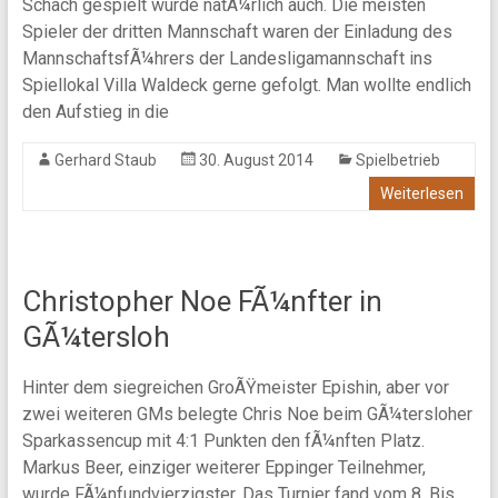
Schach gespielt wurde natÃ¼rlich auch. Die meisten
Spieler der dritten Mannschaft waren der Einladung des
MannschaftsfÃ¼hrers der Landesligamannschaft ins
Spiellokal Villa Waldeck gerne gefolgt. Man wollte endlich
den Aufstieg in die
Gerhard Staub
30. August 2014
Spielbetrieb
Weiterlesen
Christopher Noe FÃ¼nfter in
GÃ¼tersloh
Hinter dem siegreichen GroÃŸmeister Epishin, aber vor
zwei weiteren GMs belegte Chris Noe beim GÃ¼tersloher
Sparkassencup mit 4:1 Punkten den fÃ¼nften Platz.
Markus Beer, einziger weiterer Eppinger Teilnehmer,
wurde FÃ¼nfundvierzigster. Das Turnier fand vom 8. Bis