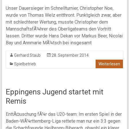
Unser Dauersieger im Schnellturnier, Christopher Noe,
wurde von Thomas Welz entthront. Punktgleich zwar, aber
mit schlechterer Wertung, musste Christopher dem
MannschaftsfÃ¼hrer des Oberligateams den Vortritt
lassen. Dritter wurde Hans Dekan vor Markus Beer, Nicolai
Bay und Annmarie MÃ¼tsch bei insgesamt
Gerhard Staub
28. September 2014
Spielbetrieb
Weiterlesen
Eppingens Jugend startet mit
Remis
EnttÃ¤uschung fÃ¼r das U20-team: Im ersten Spiel in der
Baden-WÃ¼rttemberg-Liga rettete man nur ein 3:3 gegen
die Schachfreunde Heilbronn-Biberach, obwohl ein klarer