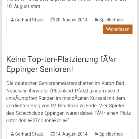
10. August statt.
Gerhard Staub
20. August 2014
Spielbetrieb
Weiterlesen
Keine Top-ten-Platzierung fÃ¼r
Eppinger Senioren!
Die deutschen Seniorenmeisterschaften im Kurort Bad
Neuenahr-Ahrweiler (Rheinland-Pfalz) gingen nach 9
umkÃ¤mpften Runden im mondÃ¤nen Kursaal mit dem
verdienten Sieg von IM Broidman zu Ende. Vier Spieler
des Schachclubs Eppingen waren dabei. FÃ¼r einen Platz
unter den â€žTop tenâ€œ â€“
Gerhard Staub
14. August 2014
Spielbetrieb