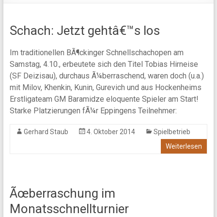
Schach: Jetzt gehtâ€™s los
Im traditionellen BÃ¶ckinger Schnellschachopen am
Samstag, 4.10., erbeutete sich den Titel Tobias Hirneise
(SF Deizisau), durchaus Ã¼berraschend, waren doch (u.a.)
mit Milov, Khenkin, Kunin, Gurevich und aus Hockenheims
Erstligateam GM Baramidze eloquente Spieler am Start!
Starke Platzierungen fÃ¼r Eppingens Teilnehmer:
Gerhard Staub
4. Oktober 2014
Spielbetrieb
Weiterlesen
Ãœberraschung im
Monatsschnellturnier