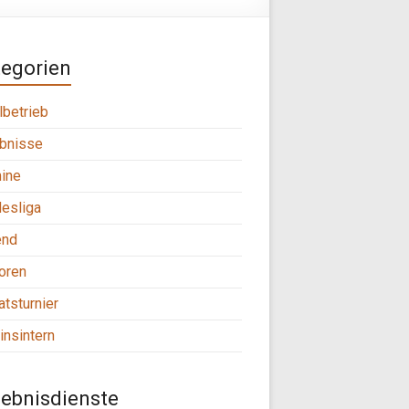
tegorien
lbetrieb
bnisse
ine
esliga
end
oren
tsturnier
insintern
ebnisdienste