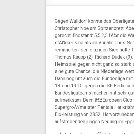
Gegen Walldorf konnte das Oberligate
Christopher Noe am Spitzenbrett. Abe
gerecht. Endstand: 5,5:2,5 fÃ¼r die W
stÃ¤rker sind als im Vorjahr. Chris N
remisierten, den einzigen Sieg holte
Thomas Raupp (2), Richard Dudek (3),
Heimspiel gegen nicht ganz so stark 
eine gute Chance, die Niederlage we
Dann beginnt auch die Bundesliga mit 
18. und 19.10. gegen die SF Berlin un
Bundesligateams machen mit sehr gute
aufmerksam. Beim â€žEuropean Club C
SupergroÃŸmeister Pentala Harikrishn
Elo-leistung von 2852. Hervorzuheben
aufstrebenden jungen Neuling im Eppi