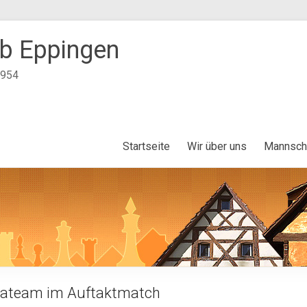
b Eppingen
1954
Startseite
Wir über uns
Mannsch
igateam im Auftaktmatch