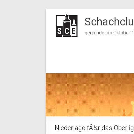
Zum
Inhalt
Schachclu
springen
gegründet im Oktober 
Niederlage fÃ¼r das Oberl