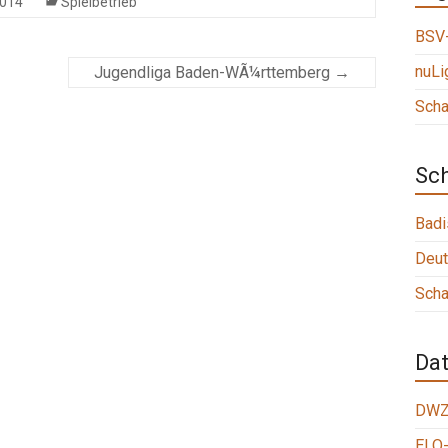
2014
Spielbetrieb
BSV-
nuLi
Jugendliga Baden-WÃ¼rttemberg
→
Scha
Sc
Badi
Deut
Scha
Da
DWZ
ELO-