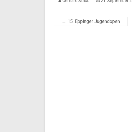
Gerhard Staub
21. September 
←
15. Eppinger Jugendopen