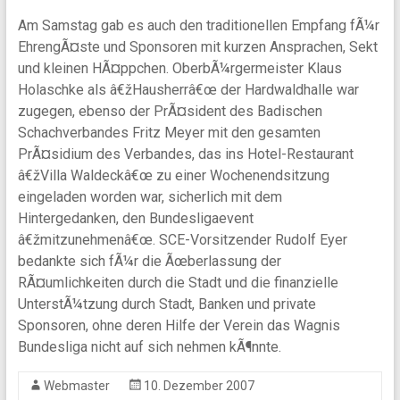
Am Samstag gab es auch den traditionellen Empfang fÃ¼r
EhrengÃ¤ste und Sponsoren mit kurzen Ansprachen, Sekt
und kleinen HÃ¤ppchen. OberbÃ¼rgermeister Klaus
Holaschke als â€žHausherrâ€œ der Hardwaldhalle war
zugegen, ebenso der PrÃ¤sident des Badischen
Schachverbandes Fritz Meyer mit den gesamten
PrÃ¤sidium des Verbandes, das ins Hotel-Restaurant
â€žVilla Waldeckâ€œ zu einer Wochenendsitzung
eingeladen worden war, sicherlich mit dem
Hintergedanken, den Bundesligaevent
â€žmitzunehmenâ€œ. SCE-Vorsitzender Rudolf Eyer
bedankte sich fÃ¼r die Ãœberlassung der
RÃ¤umlichkeiten durch die Stadt und die finanzielle
UnterstÃ¼tzung durch Stadt, Banken und private
Sponsoren, ohne deren Hilfe der Verein das Wagnis
Bundesliga nicht auf sich nehmen kÃ¶nnte.
Webmaster
10. Dezember 2007