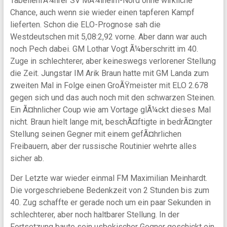
TabellenfÃ¼hrer SV MÃ¼lheim-Nord ohne wirkliche
Chance, auch wenn sie wieder einen tapferen Kampf
lieferten. Schon die ELO-Prognose sah die
Westdeutschen mit 5,08:2,92 vorne. Aber dann war auch
noch Pech dabei. GM Lothar Vogt Ã¼berschritt im 40.
Zuge in schlechterer, aber keineswegs verlorener Stellung
die Zeit. Jungstar IM Arik Braun hatte mit GM Landa zum
zweiten Mal in Folge einen GroÃŸmeister mit ELO 2.678
gegen sich und das auch noch mit den schwarzen Steinen.
Ein Ã¤hnlicher Coup wie am Vortage glÃ¼ckt dieses Mal
nicht. Braun hielt lange mit, beschÃ¤ftigte in bedrÃ¤ngter
Stellung seinen Gegner mit einem gefÃ¤hrlichen
Freibauern, aber der russische Routinier wehrte alles
sicher ab.
Der Letzte war wieder einmal FM Maximilian Meinhardt.
Die vorgeschriebene Bedenkzeit von 2 Stunden bis zum
40. Zug schaffte er gerade noch um ein paar Sekunden in
schlechterer, aber noch haltbarer Stellung. In der
Fortsetzung baute sein usbekischer Gegner geschickt ein