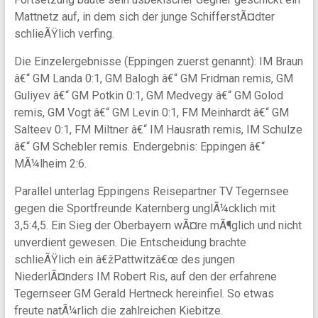
Mattnetz auf, in dem sich der junge SchifferstÃ¤dter
schlieÃŸlich verfing.
Die Einzelergebnisse (Eppingen zuerst genannt): IM Braun
â€“ GM Landa 0:1, GM Balogh â€“ GM Fridman remis, GM
Guliyev â€“ GM Potkin 0:1, GM Medvegy â€“ GM Golod
remis, GM Vogt â€“ GM Levin 0:1, FM Meinhardt â€“ GM
Salteev 0:1, FM Miltner â€“ IM Hausrath remis, IM Schulze
â€“ GM Schebler remis. Endergebnis: Eppingen â€“
MÃ¼lheim 2:6.
Parallel unterlag Eppingens Reisepartner TV Tegernsee
gegen die Sportfreunde Katernberg unglÃ¼cklich mit
3,5:4,5. Ein Sieg der Oberbayern wÃ¤re mÃ¶glich und nicht
unverdient gewesen. Die Entscheidung brachte
schlieÃŸlich ein â€žPattwitzâ€œ des jungen
NiederlÃ¤nders IM Robert Ris, auf den der erfahrene
Tegernseer GM Gerald Hertneck hereinfiel. So etwas
freute natÃ¼rlich die zahlreichen Kiebitze.