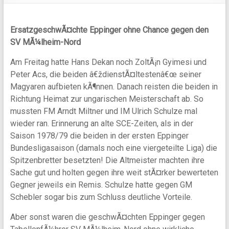
ErsatzgeschwÃ¤chte Eppinger ohne Chance gegen den
SV MÃ¼lheim-Nord
Am Freitag hatte Hans Dekan noch ZoltÃ¡n Gyimesi und
Peter Acs, die beiden â€ždienstÃ¤ltestenâ€œ seiner
Magyaren aufbieten kÃ¶nnen. Danach reisten die beiden in
Richtung Heimat zur ungarischen Meisterschaft ab. So
mussten FM Arndt Miltner und IM Ulrich Schulze mal
wieder ran. Erinnerung an alte SCE-Zeiten, als in der
Saison 1978/79 die beiden in der ersten Eppinger
Bundesligasaison (damals noch eine viergeteilte Liga) die
Spitzenbretter besetzten! Die Altmeister machten ihre
Sache gut und holten gegen ihre weit stÃ¤rker bewerteten
Gegner jeweils ein Remis. Schulze hatte gegen GM
Schebler sogar bis zum Schluss deutliche Vorteile.
Aber sonst waren die geschwÃ¤chten Eppinger gegen