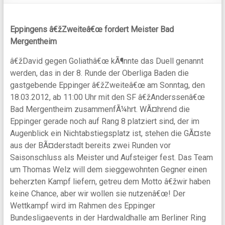
Eppingens â€žZweiteâ€œ fordert Meister Bad
Mergentheim
â€žDavid gegen Goliathâ€œ kÃ¶nnte das Duell genannt
werden, das in der 8. Runde der Oberliga Baden die
gastgebende Eppinger â€žZweiteâ€œ am Sonntag, den
18.03.2012, ab 11:00 Uhr mit den SF â€žAnderssenâ€œ
Bad Mergentheim zusammenfÃ¼hrt. WÃ¤hrend die
Eppinger gerade noch auf Rang 8 platziert sind, der im
Augenblick ein Nichtabstiegsplatz ist, stehen die GÃ¤ste
aus der BÃ¤derstadt bereits zwei Runden vor
Saisonschluss als Meister und Aufsteiger fest. Das Team
um Thomas Welz will dem sieggewohnten Gegner einen
beherzten Kampf liefern, getreu dem Motto â€žwir haben
keine Chance, aber wir wollen sie nutzenâ€œ! Der
Wettkampf wird im Rahmen des Eppinger
Bundesligaevents in der Hardwaldhalle am Berliner Ring