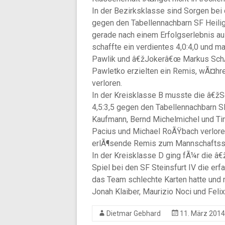
In der Bezirksklasse sind Sorgen be
gegen den Tabellennachbarn SF Heilig
gerade nach einem Erfolgserlebnis au
schaffte ein verdientes 4,0:4,0 und m
Pawlik und â€žJokerâ€œ Markus SchÃ
Pawletko erzielten ein Remis, wÃ¤hr
verloren.
In der Kreisklasse B musste die â€ž
4,5:3,5 gegen den Tabellennachbarn SF
Kaufmann, Bernd Michelmichel und Ti
Pacius und Michael RoÃŸbach verloren
erlÃ¶sende Remis zum Mannschaftss
In der Kreisklasse D ging fÃ¼r die â
Spiel bei den SF Steinsfurt IV die er
das Team schlechte Karten hatte und mi
Jonah Klaiber, Maurizio Noci und Felix
Dietmar Gebhard
11. März 2014