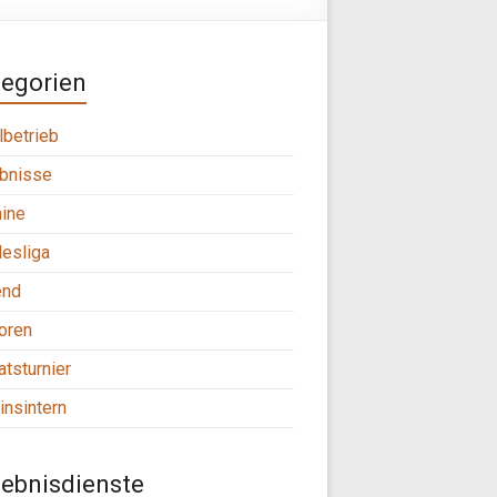
tegorien
lbetrieb
bnisse
ine
esliga
end
oren
tsturnier
insintern
ebnisdienste