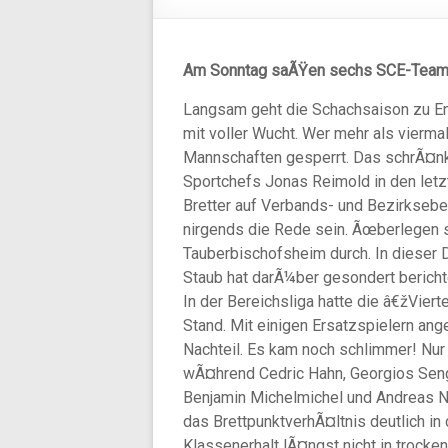
Am Sonntag saÃŸen sechs SCE-Team
Langsam geht die Schachsaison zu En
mit voller Wucht. Wer mehr als viermal
Mannschaften gesperrt. Das schrÃ¤nk
Sportchefs Jonas Reimold in den letz
Bretter auf Verbands- und Bezirksebe
nirgends die Rede sein. Ãœberlegen 
Tauberbischofsheim durch. In dieser D
Staub hat darÃ¼ber gesondert bericht
In der Bereichsliga hatte die â€žV
Stand. Mit einigen Ersatzspielern ang
Nachteil. Es kam noch schlimmer! Nur
wÃ¤hrend Cedric Hahn, Georgios Seng
Benjamin Michelmichel und Andreas Ne
das BrettpunktverhÃ¤ltnis deutlich i
Klassenerhalt lÃ¤ngst nicht in trocke