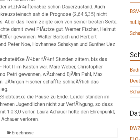
i der â€žFÃ¼nftenâ€œ schon Dauerzustand. Auch
BSV-
kreuzsteinach sah die Prognose (2,64:5,35) nicht
s. Aber das Team zeigte sich von seiner besten Seite,
nuLi
achte damit zwei PlÃ¤tze gut. Werner Fischer, Helmut
Scha
¤fer gewannen; Walter Bartsch und Herbert
end Peter Noe, Hovhannes Sahakyan und Gunther Uez
Sc
Sechsteâ€œ Ã¼ber fÃ¼nf Stunden zittern, bis das
 Rot II im Kasten war. Marc Weber, Christopher
Badi
mo Petri gewannen, wÃ¤hrend BjÃ¶rn Pahl, Max
Deut
. JÃ¼rgen Fischer schaffte schlieÃŸlich das
ieg.
Scha
€žSiebteâ€œ die Pause zu Ende. Leider standen im
fahrenen Jugendlichen nicht zur VerfÃ¼gung, so dass
t 1,0:3,0 verlor. Laura Achauer holte den Ehrenpunkt;
Da
 Achauer verloren.
DWZ
Ergebnisse
ELO-