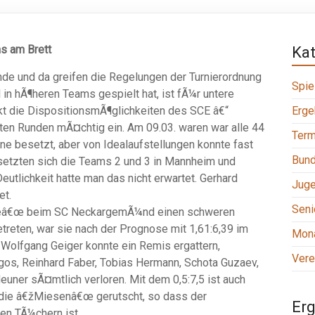
s am Brett
Ka
de und da greifen die Regelungen der Turnierordnung
Spie
 in hÃ¶heren Teams gespielt hat, ist fÃ¼r untere
t die DispositionsmÃ¶glichkeiten des SCE â€“
Erge
ten Runden mÃ¤chtig ein. Am 09.03. waren war alle 44
Term
ne besetzt, aber von Idealaufstellungen konnte fast
Bund
setzten sich die Teams 2 und 3 in Mannheim und
eutlichkeit hatte man das nicht erwartet. Gerhard
Jug
et.
Seni
ierteâ€œ beim SC NeckargemÃ¼nd einen schweren
etreten, war sie nach der Prognose mit 1,61:6,39 im
Mona
 Wolfgang Geiger konnte ein Remis ergattern,
Vere
os, Reinhard Faber, Tobias Hermann, Schota Guzaev,
uner sÃ¤mtlich verloren. Mit dem 0,5:7,5 ist auch
n die â€žMiesenâ€œ gerutscht, so dass der
Erg
nen TÃ¼chern ist.