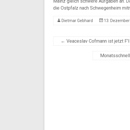
Mainz gleich schwere Aufgaben an. D
die Ostpfalz nach Schwegenheim mi
Dietmar Gebhard
13. Dezember
←
Veaceslav Cofmann ist jetzt F’
Monatsschnell