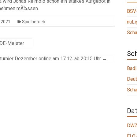
a wird Jonas Reimold schon ein starkes Aufgebot in
tnehmen mÃ¼ssen.
BSV-
nuLi
 2021
Spielbetrieb
Scha
IDE-Meister
Sc
turnier Dezember online am 17.12. ab 20:15 Uhr
→
Badi
Deut
Scha
Da
DWZ
ELO-