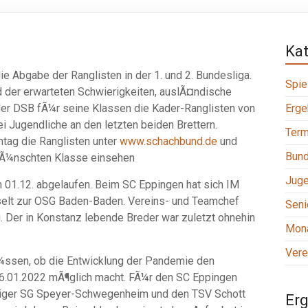
Ka
die Abgabe der Ranglisten in der 1. und 2. Bundesliga.
Spie
der erwarteten Schwierigkeiten, auslÃ¤ndische
t der DSB fÃ¼r seine Klassen die Kader-Ranglisten von
Erge
ei Jugendliche an den letzten beiden Brettern.
Term
tag die Ranglisten unter
www.schachbund.de
und
Bund
wÃ¼nschten Klasse einsehen
Jug
 01.12. abgelaufen. Beim SC Eppingen hat sich IM
elt zur OSG Baden-Baden. Vereins- und Teamchef
Seni
 Der in Konstanz lebende Breder war zuletzt ohnehin
Mona
Vere
¼ssen, ob die Entwicklung der Pandemie den
16.01.2022 mÃ¶glich macht. FÃ¼r den SC Eppingen
iger SG Speyer-Schwegenheim und den TSV Schott
Erg