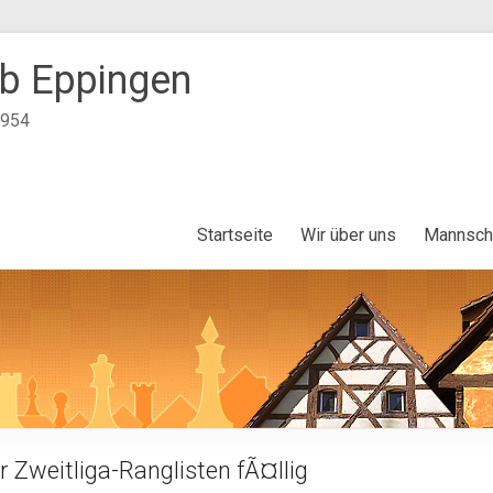
b Eppingen
1954
Startseite
Wir über uns
Mannsch
r Zweitliga-Ranglisten fÃ¤llig