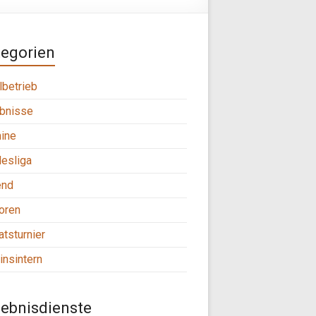
tegorien
lbetrieb
bnisse
ine
esliga
end
oren
tsturnier
insintern
ebnisdienste