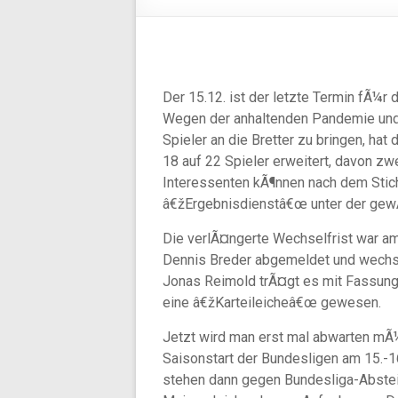
Der 15.12. ist der letzte Termin fÃ¼r 
Wegen der anhaltenden Pandemie und 
Spieler an die Bretter zu bringen, ha
18 auf 22 Spieler erweitert, davon zw
Interessenten kÃ¶nnen nach dem Stich
â€žErgebnisdienstâ€œ unter der ge
Die verlÃ¤ngerte Wechselfrist war am
Dennis Breder abgemeldet und wechs
Jonas Reimold trÃ¤gt es mit Fassung.
eine â€žKarteileicheâ€œ gewesen.
Jetzt wird man erst mal abwarten mÃ
Saisonstart der Bundesligen am 15.-
stehen dann gegen Bundesliga-Abste