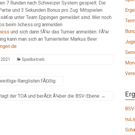
en 7 Runden nach Schweizer System gespielt. Die
Partie und 3 Sekunden Bonus pro Zug. Mitspielen
Erge
hessâ€œ unter Team Eppingen gemeldet sind. Wer noch
Term
nlos beim lichess.org anmelden
Bund
chess
und sich dann fÃ¼r das Turnier anmelden. FÃ¼r
g kann man sich an Turnierleiter Markus Beer
Jug
ingen.de
.
Seni
 2021
Spielbetrieb
Mona
Vere
eitliga-Ranglisten fÃ¤llig
Erg
 tagt der TOA und berÃ¤t Ã¼ber die BSV-Ebene
→
BSV-
nuLi
Scha