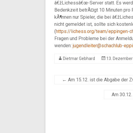
â€žLichessâ€œ-Server statt. Es werd
Bedenkzeit betrÃ¤gt 10 Minuten pro 
kÃ¶nnen nur Spieler, die bei â€žLic
nicht gemeldet ist, sollte sich koste
(
https://lichess.org/team/eppingen-
Fragen und Probleme bei der Anmeldun
wenden:
jugendleiter@schachlub-epp
Dietmar Gebhard
13. Dezember
←
Am 15.12. ist die Abgabe der Zw
Am 30.12.