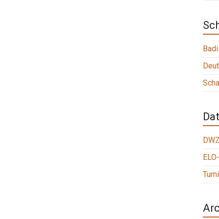
Sc
Badi
Deut
Scha
Da
DWZ
ELO-
Turn
Arc