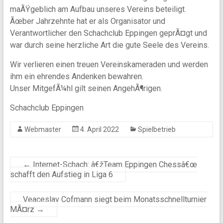
maÃŸgeblich am Aufbau unseres Vereins beteiligt.
Ãœber Jahrzehnte hat er als Organisator und
Verantwortlicher den Schachclub Eppingen geprÃ¤gt und
war durch seine herzliche Art die gute Seele des Vereins.
Wir verlieren einen treuen Vereinskameraden und werden
ihm ein ehrendes Andenken bewahren.
Unser MitgefÃ¼hl gilt seinen AngehÃ¶rigen.
Schachclub Eppingen
Webmaster
4. April 2022
Spielbetrieb
←
Internet-Schach: â€žTeam Eppingen Chessâ€œ
schafft den Aufstieg in Liga 6
Veaceslav Cofmann siegt beim Monatsschnellturnier
MÃ¤rz
→