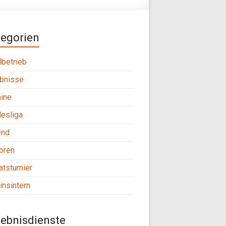
tegorien
lbetrieb
bnisse
ine
esliga
end
oren
tsturnier
insintern
ebnisdienste