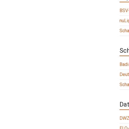
BSV-
nuLi
Scha
Sc
Badi
Deut
Scha
Da
DWZ
ELO-