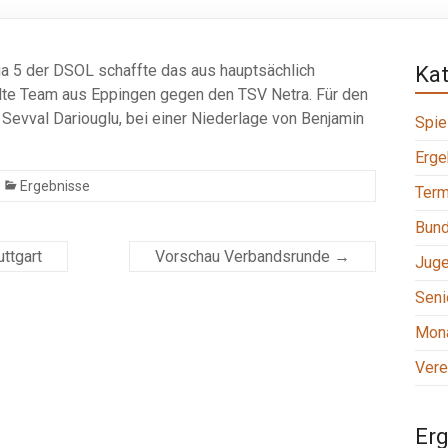
ga 5 der DSOL schaffte das aus hauptsächlich
Ka
e Team aus Eppingen gegen den TSV Netra. Für den
 Sevval Dariouglu, bei einer Niederlage von Benjamin
Spie
Erge
Ergebnisse
Term
Bund
ttgart
Vorschau Verbandsrunde
→
Jug
Seni
Mona
Vere
Erg