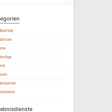
tegorien
lbetrieb
bnisse
ine
esliga
end
oren
tsturnier
insintern
ebnisdienste