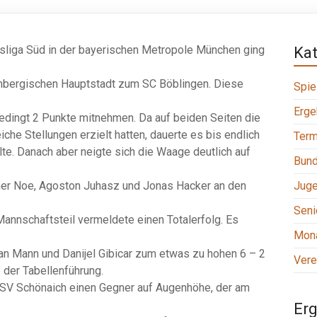
sliga Süd in der bayerischen Metropole München ging
Ka
bergischen Hauptstadt zum SC Böblingen. Diese
Spie
Erge
edingt 2 Punkte mitnehmen. Da auf beiden Seiten die
che Stellungen erzielt hatten, dauerte es bis endlich
Term
te. Danach aber neigte sich die Waage deutlich auf
Bund
pher Noe, Agoston Juhasz und Jonas Hacker an den
Jug
Seni
 Mannschaftsteil vermeldete einen Totalerfolg. Es
Mona
ian Mann und Danijel Gibicar zum etwas zu hohen 6 – 2
Vere
 der Tabellenführung.
SV Schönaich einen Gegner auf Augenhöhe, der am
Erg