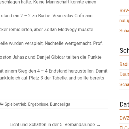
schlagen hatte. Keine Mannschaft konnte einen
BSV-
le stand ein 2 – 2 zu Buche. Veaceslav Cofmann
nuLi
cker remisierten, aber Zoltan Medvegy musste
Scha
eile wurden verspielt, Nachteile wettgemacht. Prof.
Sc
oston Juhasz und Danijel Gibicar teilten die Punkte
Badi
it einem Sieg den 4 – 4 Endstand herzustellen. Damit
Deut
nktgleich auf Platz 3 der Tabelle, und sollte bereits
Scha
Da
,
,
Spielbetrieb
Ergebnisse
Bundesliga
DWZ
Licht und Schatten in der 5. Verbandsrunde
→
ELO-