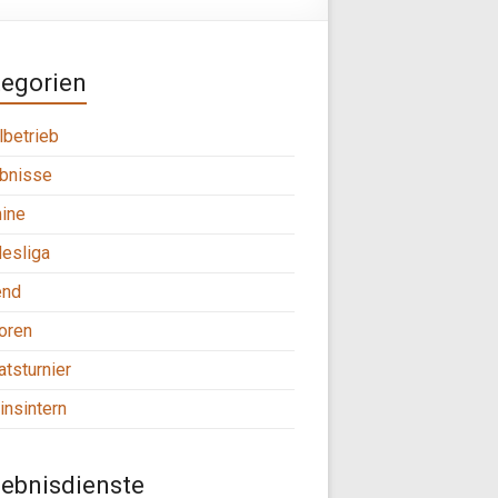
tegorien
lbetrieb
bnisse
ine
esliga
end
oren
tsturnier
insintern
ebnisdienste