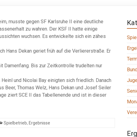
im, musste gegen SF Karlsruhe II eine deutliche
Ka
ssenerhalt zu wahren. Der KSF II hatte einige
ussichten wuchsen. Es entwickelte sich ein zähes
Spie
Erge
h Hans Dekan geriet früh auf die Verliererstraße. Er
Term
t Damenfang. Bis zur Zeitkontrolle trudelten nur
Bund
 Heinl und Nicolai Bay einigten sich friedlich. Danach
Jug
kus Beer, Thomas Welz, Hans Dekan und Josef Seiler
Seni
lage ziert SCE II das Tabellenende und ist in dieser
Mona
Vere
,
Spielbetrieb
Ergebnisse
Erg