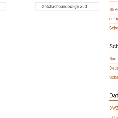
2.Schachbundesliga Süd
→
BSV-
nuLi
Scha
Sc
Badi
Deut
Scha
Da
DWZ
ELO-