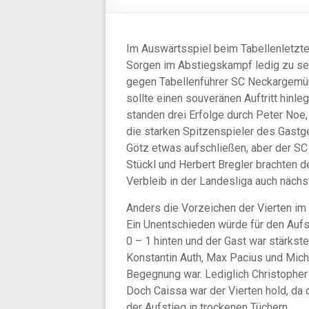
Im Auswärtsspiel beim Tabellenletzten
Sorgen im Abstiegskampf ledig zu sei
gegen Tabellenführer SC Neckargemün
sollte einen souveränen Auftritt hin
standen drei Erfolge durch Peter Noe
die starken Spitzenspieler des Gast
Götz etwas aufschließen, aber der SC 
Stückl und Herbert Bregler brachten d
Verbleib in der Landesliga auch nächs
Anders die Vorzeichen der Vierten im
Ein Unentschieden würde für den Aufst
0 – 1 hinten und der Gast war stärkst
Konstantin Auth, Max Pacius und Mich
Begegnung war. Lediglich Christopher
Doch Caissa war der Vierten hold, da d
der Aufstieg in trockenen Tüchern.