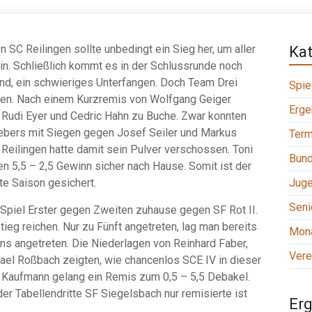
 SC Reilingen sollte unbedingt ein Sieg her, um aller
Ka
n. Schließlich kommt es in der Schlussrunde noch
d, ein schwieriges Unterfangen. Doch Team Drei
Spie
legen. Nach einem Kurzremis von Wolfgang Geiger
Erge
, Rudi Eyer und Cedric Hahn zu Buche. Zwar konnten
gebers mit Siegen gegen Josef Seiler und Markus
Term
Reilingen hatte damit sein Pulver verschossen. Toni
Bund
en 5,5 – 2,5 Gewinn sicher nach Hause. Somit ist der
te Saison gesichert.
Jug
Seni
 Spiel Erster gegen Zweiten zuhause gegen SF Rot II.
ieg reichen. Nur zu Fünft angetreten, lag man bereits
Mona
ens angetreten. Die Niederlagen von Reinhard Faber,
Vere
ael Roßbach zeigten, wie chancenlos SCE IV in dieser
 Kaufmann gelang ein Remis zum 0,5 – 5,5 Debakel.
er Tabellendritte SF Siegelsbach nur remisierte ist
Erg