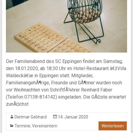
Der Familienabend des SC Eppingen findet am Samstag,
den 18.01.2020, ab 18:30 Uhr im Hotel-Restaurant â€žVilla
Waldeckâ€œ in Eppingen statt. Mitglieder,
FamilienangehÃ¶rige, Freunde und GÃ¶nner wurden noch
vor Weihnachten von SchriftfÃ¼hrer Reinhard Faber
(Telefon 07138-814142) eingeladen. Die GÃ¤ste erwartet
zunÃ¤chst
Dietmar Gebhard
14. Januar 2020
,
Termine
Vereinsintern
Weiterlesen