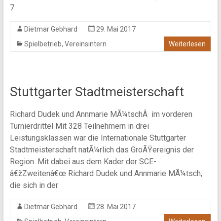
7
Dietmar Gebhard
29. Mai 2017
,
Spielbetrieb
Vereinsintern
Weiterlesen
Stuttgarter Stadtmeisterschaft
Richard Dudek und Annmarie MÃ¼tschÂ im vorderen
Turnierdrittel Mit 328 Teilnehmern in drei
Leistungsklassen war die Internationale Stuttgarter
Stadtmeisterschaft natÃ¼rlich das GroÃŸereignis der
Region. Mit dabei aus dem Kader der SCE-
â€žZweitenâ€œ Richard Dudek und Annmarie MÃ¼tsch,
die sich in der
Dietmar Gebhard
28. Mai 2017