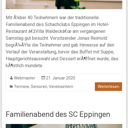
Mit Ã¼ber 40 Teilnehmern war der traditionelle
Familienabend des Schachclubs Eppingen im Hotel-
Restaurant â€žVilla Waldeckâ€œ am vergangenen
Samstag gut besucht. Vorsitzender Jonas Reimold
begrÃ¼ÃŸte die Teilnehmer und gab Hinweise auf den
Verlauf der Veranstaltung, bevor das Buffet mit Suppe,
Hauptgerichtsauswahl und Dessert erÃ¶ffnet wurde, das
kÃ¶stlich mundete.
Webmaster
21. Januar 2020
,
,
Termine
Senioren
Vereinsintern
Weiterlesen
Familienabend des SC Eppingen