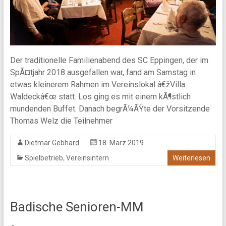
Der traditionelle Familienabend des SC Eppingen, der im
SpÃ¤tjahr 2018 ausgefallen war, fand am Samstag in
etwas kleinerem Rahmen im Vereinslokal â€žVilla
Waldeckâ€œ statt. Los ging es mit einem kÃ¶stlich
mundenden Buffet. Danach begrÃ¼ÃŸte der Vorsitzende
Thomas Welz die Teilnehmer
Dietmar Gebhard
18. März 2019
,
Spielbetrieb
Vereinsintern
Weiterlesen
Badische Senioren-MM