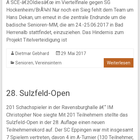
Â SCE-â€žOldiesâ€œ im Viertelfinale gegen SG
Hockenheim/BrÃ¼hl Nur noch ein Sieg fehlt dem Team um
Hans Dekan, um erneut in die zentrale Endrunde um die
badische Senioren-MM, die am 24.-25.06.2017 in Bad
Herrenalb stattfindet, einzuziehen. Das Hindernis zum
Projekt Titelverteidigung ist
Dietmar Gebhard
29. Mai 2017
,
Senioren
Vereinsintern
Weiterlesen
28. Sulzfeld-Open
201 Schachspieler in der Ravensburghalle â€“ IM
Christopher Noe siegte Mit 201 Teilnehmern stellte das
Sulzfeld-Open in der 28. Auflage einen neuen
Teilnehmerrekord auf. Der SC Eppingen war mit insgesamt
7 Spielern vertreten, davon 4 im A-Turnier (130 Teilnehmer,