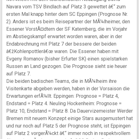
Navara vom TSV Bindlach auf Platz 3 gewettet â€“ zum
ersten Mal knapp hinter dem SC Eppingen (Prognose Nr.
2). Anders ist es beim Reisepartner der MÃ¼lheimer, den
Essener VorstÃ¤dtern der SF Katernberg, die im Vorjahr
im Abstiegskampf erwartet worden waren, aber in der
Endabrechnung mit Platz 7 der bessere der beiden
â€žKohlenpottlerâ€œ waren. Die Essener haben mit
Evgeny Romanov (bisher Erfurter SK) einen spielstarken
Russen an Land gezogen. Die Prognose sieht sie heuer
auf Platz 7.
Die beiden badischen Teams, die in MÃ¼lheim ihre
Visitenkarte abgeben werden, haben in der Vorsaison die
Erwartungen erfÃ¼llt. Eppingen: Prognose = Platz 4,
Endstand = Platz 4. Neuling Hockenheim: Prognose =
Platz 10, Endstand = Platz 8. Da Dauervizemeister Werder
Bremen mit neuem Konzept einige Stars ausgemustert hat
und nur noch auf Platz 5 der Prognose steht, ist Eppingen
auf Platz 2 vorgerÃ¼ckt â€“ immer noch in respektvollem