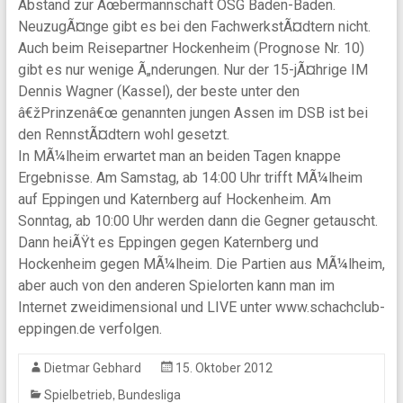
Abstand zur Ãœbermannschaft OSG Baden-Baden.
NeuzugÃ¤nge gibt es bei den FachwerkstÃ¤dtern nicht.
Auch beim Reisepartner Hockenheim (Prognose Nr. 10)
gibt es nur wenige Ã„nderungen. Nur der 15-jÃ¤hrige IM
Dennis Wagner (Kassel), der beste unter den
â€žPrinzenâ€œ genannten jungen Assen im DSB ist bei
den RennstÃ¤dtern wohl gesetzt.
In MÃ¼lheim erwartet man an beiden Tagen knappe
Ergebnisse. Am Samstag, ab 14:00 Uhr trifft MÃ¼lheim
auf Eppingen und Katernberg auf Hockenheim. Am
Sonntag, ab 10:00 Uhr werden dann die Gegner getauscht.
Dann heiÃŸt es Eppingen gegen Katernberg und
Hockenheim gegen MÃ¼lheim. Die Partien aus MÃ¼lheim,
aber auch von den anderen Spielorten kann man im
Internet zweidimensional und LIVE unter www.schachclub-
eppingen.de verfolgen.
Dietmar Gebhard
15. Oktober 2012
,
Spielbetrieb
Bundesliga