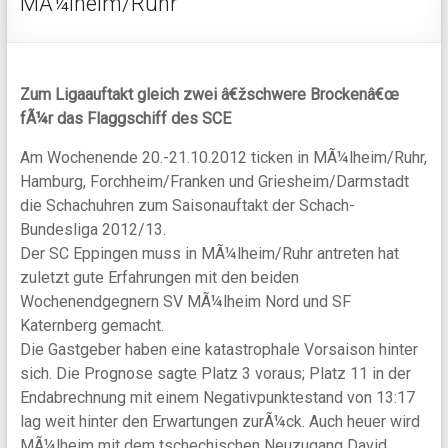
MÃ¼lheim/Ruhr
Zum Ligaauftakt gleich zwei â€žschwere Brockenâ€œ
fÃ¼r das Flaggschiff des SCE
Am Wochenende 20.-21.10.2012 ticken in MÃ¼lheim/Ruhr,
Hamburg, Forchheim/Franken und Griesheim/Darmstadt
die Schachuhren zum Saisonauftakt der Schach-
Bundesliga 2012/13.
Der SC Eppingen muss in MÃ¼lheim/Ruhr antreten hat
zuletzt gute Erfahrungen mit den beiden
Wochenendgegnern SV MÃ¼lheim Nord und SF
Katernberg gemacht.
Die Gastgeber haben eine katastrophale Vorsaison hinter
sich. Die Prognose sagte Platz 3 voraus; Platz 11 in der
Endabrechnung mit einem Negativpunktestand von 13:17
lag weit hinter den Erwartungen zurÃ¼ck. Auch heuer wird
MÃ¼lheim mit dem tschechischen Neuzugang David