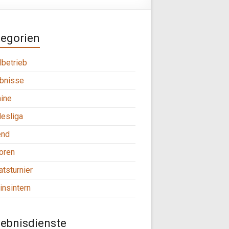
tegorien
lbetrieb
bnisse
ine
esliga
end
oren
tsturnier
insintern
ebnisdienste