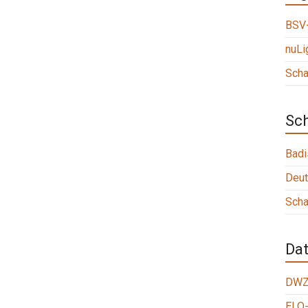
BSV-
nuLi
Scha
Sc
Badi
Deut
Scha
Da
DWZ
ELO-