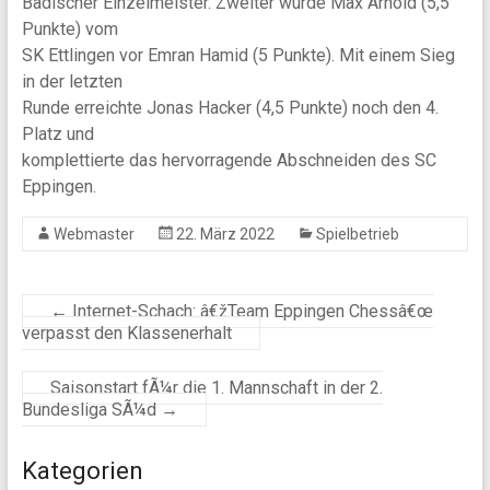
Badischer Einzelmeister. Zweiter wurde Max Arnold (5,5
Punkte) vom
SK Ettlingen vor Emran Hamid (5 Punkte). Mit einem Sieg
in der letzten
Runde erreichte Jonas Hacker (4,5 Punkte) noch den 4.
Platz und
komplettierte das hervorragende Abschneiden des SC
Eppingen.
Webmaster
22. März 2022
Spielbetrieb
←
Internet-Schach: â€žTeam Eppingen Chessâ€œ
verpasst den Klassenerhalt
Saisonstart fÃ¼r die 1. Mannschaft in der 2.
Bundesliga SÃ¼d
→
Kategorien