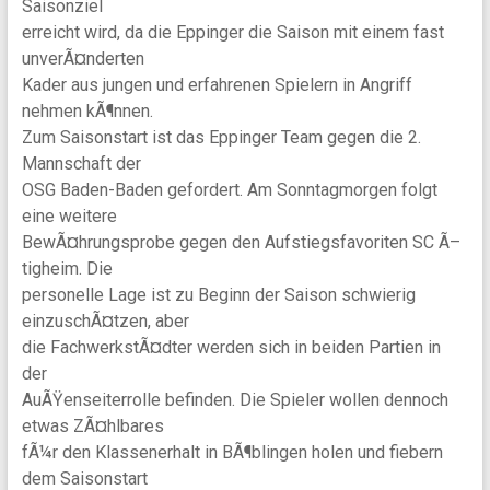
Saisonziel
erreicht wird, da die Eppinger die Saison mit einem fast
unverÃ¤nderten
Kader aus jungen und erfahrenen Spielern in Angriff
nehmen kÃ¶nnen.
Zum Saisonstart ist das Eppinger Team gegen die 2.
Mannschaft der
OSG Baden-Baden gefordert. Am Sonntagmorgen folgt
eine weitere
BewÃ¤hrungsprobe gegen den Aufstiegsfavoriten SC Ã–
tigheim. Die
personelle Lage ist zu Beginn der Saison schwierig
einzuschÃ¤tzen, aber
die FachwerkstÃ¤dter werden sich in beiden Partien in
der
AuÃŸenseiterrolle befinden. Die Spieler wollen dennoch
etwas ZÃ¤hlbares
fÃ¼r den Klassenerhalt in BÃ¶blingen holen und fiebern
dem Saisonstart