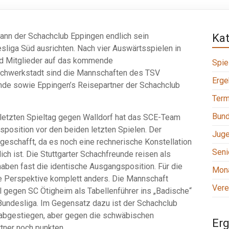
nn der Schachclub Eppingen endlich sein
Ka
liga Süd ausrichten. Nach vier Auswärtsspielen in
und Mitglieder auf das kommende
Spie
achwerkstadt sind die Mannschaften des TSV
Erge
unde sowie Eppingen’s Reisepartner der Schachclub
Term
Bund
etzten Spieltag gegen Walldorf hat das SCE-Team
sposition vor den beiden letzten Spielen. Der
Jug
 geschafft, da es noch eine rechnerische Konstellation
Seni
lich ist. Die Stuttgarter Schachfreunde reisen als
aben fast die identische Ausgangsposition. Für die
Mona
e Perspektive komplett anders. Die Mannschaft
Vere
gegen SC Ötigheim als Tabellenführer ins „Badische“
 Bundesliga. Im Gegensatz dazu ist der Schachclub
s abgestiegen, aber gegen die schwäbischen
Erg
tner noch punkten.