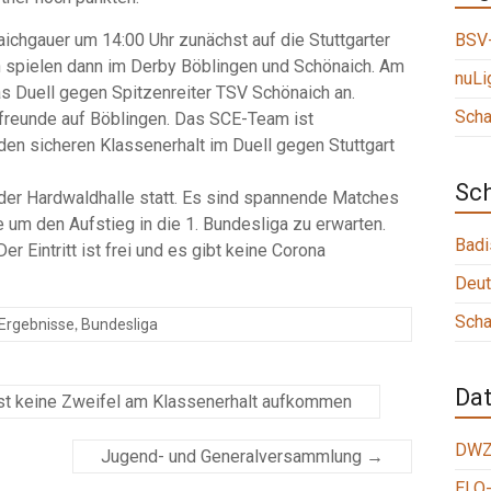
ichgauer um 14:00 Uhr zunächst auf die Stuttgarter
BSV-
n spielen dann im Derby Böblingen und Schönaich. Am
nuLi
s Duell gegen Spitzenreiter TSV Schönaich an.
Scha
chfreunde auf Böblingen. Das SCE-Team ist
den sicheren Klassenerhalt im Duell gegen Stuttgart
Sc
 der Hardwaldhalle statt. Es sind spannende Matches
um den Aufstieg in die 1. Bundesliga zu erwarten.
Badi
r Eintritt ist frei und es gibt keine Corona
Deut
Scha
,
Ergebnisse
Bundesliga
Da
st keine Zweifel am Klassenerhalt aufkommen
DWZ
Jugend- und Generalversammlung
→
ELO-