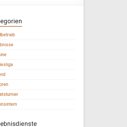
tegorien
lbetrieb
bnisse
ine
esliga
end
oren
tsturnier
insintern
ebnisdienste