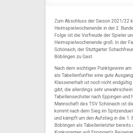
Zum Abschluss der Saison 2021/22 ka
Heimspielwochenende in der 2. Bundes
Folge ist die Vorfreude der Spieler 
Heimspielwochenende groß. In der F
Schönaich, der Stuttgarter Schachfre
Böblingen zu Gast.
Nach dem wichtigen Punktgewinn am l
als Tabellenfünfter eine gute Ausgang
Klassenerhalt ist noch nicht endgültig
gibt, die allerdings sehr unwahrschein
Tabellensechster nach Eppingen und h
Mannschaft des TSV Schönaich ist di
kommt nach dem Sieg im Spitzenduell 
und kämpft um den Aufstieg in die 1.
Böblingen als Tabellenletzter bereit
Konkurrenten will Eppingen’s Reisepar