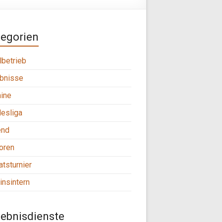
tegorien
lbetrieb
bnisse
ine
esliga
end
oren
tsturnier
insintern
ebnisdienste