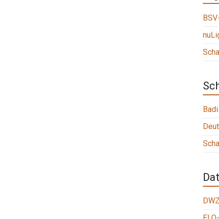
BSV-
nuLi
Scha
Sc
Badi
Deut
Scha
Da
DWZ
ELO-