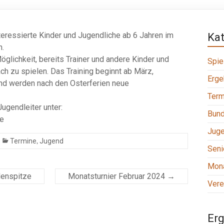
teressierte Kinder und Jugendliche ab 6 Jahren im
Ka
n.
öglichkeit, bereits Trainer und andere Kinder und
Spie
h zu spielen. Das Training beginnt ab März,
Erge
end werden nach den Osterferien neue
Term
gendleiter unter:
Bund
de
Jug
,
Termine
Jugend
Seni
Mona
llenspitze
Monatsturnier Februar 2024
→
Vere
Erg