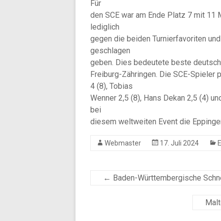
Für
den SCE war am Ende Platz 7 mit 11 
lediglich
gegen die beiden Turnierfavoriten un
geschlagen
geben. Dies bedeutete beste deutsche
Freiburg-Zähringen. Die SCE-Spieler pu
4 (8), Tobias
Wenner 2,5 (8), Hans Dekan 2,5 (4) un
bei
diesem weltweiten Event die Eppinge
Webmaster
17. Juli 2024
E
←
Baden-Württembergische Schne
Malt