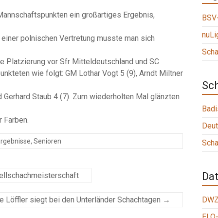
Mannschaftspunkten ein großartiges Ergebnis,
BSV-
nuLi
d einer polnischen Vertretung musste man sich
Scha
 Platzierung vor Sfr Mitteldeutschland und SC
nkteten wie folgt: GM Lothar Vogt 5 (9), Arndt Miltner
Sc
d Gerhard Staub 4 (7). Zum wiederholten Mal glänzten
Badi
r Farben.
Deut
,
rgebnisse
Senioren
Scha
Da
llschachmeisterschaft
e Löffler siegt bei den Unterländer Schachtagen
→
DWZ
ELO-