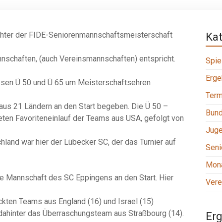
ichter der FIDE-Seniorenmannschaftsmeisterschaft
Ka
nnschaften, (auch Vereinsmannschaften) entspricht.
Spie
Erge
lassen Ü 50 und Ü 65 um Meisterschaftsehren
Term
aus 21 Ländern an den Start begeben. Die Ü 50 –
Bund
ten Favoriteneinlauf der Teams aus USA, gefolgt von
Jug
land war hier der Lübecker SC, der das Turnier auf
Seni
Mona
ne Mannschaft des SC Eppingens an den Start. Hier
Vere
kten Teams aus England (16) und Israel (15)
dahinter das Überraschungsteam aus Straßbourg (14).
Erg