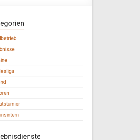
tegorien
lbetrieb
bnisse
ine
esliga
end
oren
tsturnier
insintern
ebnisdienste