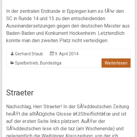
In der zentralen Endrunde in Eppingen kam es fÃ¼r den
SC in Runde 14 und 15 zu den entscheidenden
Auseinandersetzungen gegen den deutschen Meister aus
Baden-Baden und Konkurrent Hockenheim. Letztendlich
konnte man den zweiten Platz nicht verteidigen.
Gerhard Staub
9. April 2014
,
Spielbetrieb
Bundesliga
Weiterlesen
Straeter
Nachschlag, Herr Straeter! In der SÃ¼ddeutschen Zeitung
heiÃŸt die alltÃ¤gliche Glosse â€žStreiflichtâ€œ und ist
auf der ersten Seite links platziert. AuÃŸer der
SÃ¼ddeutschen lese ich die taz (am Wochenende) und
gelegentlich die Waiblinger Kreiszeitung, von der ich