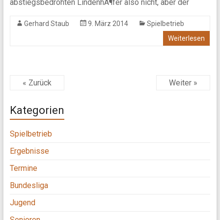
abstiegsbedrohten LindenhÃ¶fer also nicht, aber der
Gerhard Staub
9. März 2014
Spielbetrieb
Weiterlesen
« Zurück
Weiter »
Kategorien
Spielbetrieb
Ergebnisse
Termine
Bundesliga
Jugend
Senioren