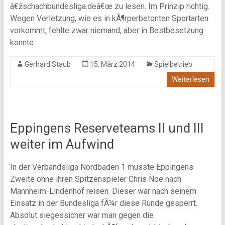
â€žschachbundesliga.deâ€œ zu lesen. Im Prinzip richtig.
Wegen Verletzung, wie es in kÃ¶rperbetonten Sportarten
vorkommt, fehlte zwar niemand, aber in Bestbesetzung
konnte
Gerhard Staub
15. März 2014
Spielbetrieb
Weiterlesen
Eppingens Reserveteams II und III
weiter im Aufwind
In der Verbandsliga Nordbaden 1 musste Eppingens
Zweite ohne ihren Spitzenspieler Chris Noe nach
Mannheim-Lindenhof reisen. Dieser war nach seinem
Einsatz in der Bundesliga fÃ¼r diese Runde gesperrt.
Absolut siegessicher war man gegen die