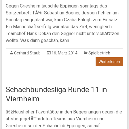
Gegen Griesheim tauschte Eppingen sonntags das
Spitzenbrett. FÃ¼r Sebastian Bogner, dessen Fehlen am
Sonntag eingeplant war, kam Czaba Balogh zum Einsatz.
Ein Mannschaftserfolg war also das Ziel, wenngleich
Teamchef Hans Dekan den Gegner nicht unterschÃ¤tzen
wollte. Was dann geschah, kann
Gerhard Staub
16. März 2014
Spielbetrieb
Weiterlesen
Schachbundesliga Runde 11 in
Viernheim
â€žHaushoher Favoritâ€œ in den Begegnungen gegen die
abstiegsgefÃ¤hrdeten Teams aus Viernheim und
Griesheim sei der Schachclub Eppingen, so auf