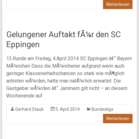
Weiterlesen
Gelungener Auftakt fÃ¼r den SC
Eppingen
13.Runde am Freitag, 4.April 2014 SC Eppingen â€“ Bayern
MÃ¼nchen Dass die MÃ¼nchener aufgrund wenn auch
geringer Klassenerhaltschancen so stark wie mÃ¶glich
antreten wÃ¼rden, hatte man natÃ¼rlich erwartet. Die
Gastgeber wÃ¼rden â€“ Jammern gilt nicht – an diesem
Wochenende auf
Gerhard Staub
5. April 2014
Bundesliga
Weiterlesen