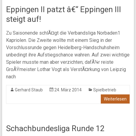
Eppingen II patzt â€“ Eppingen III
steigt auf!
Zu Saisonende schlÃ¤gt die Verbandsliga Norbaden1
Kapriolen. Die Zweite wollte mit einem Sieg in der
Vorschlussrunde gegen Heidelberg-Handschuhsheim
unbedingt ihre Aufstiegschance wahren. Auf zwei wichtige
Spieler musste man aber verzichten; dafÃ¼r reiste
GroÃŸmeister Lothar Vogt als VerstÃ¤rkung von Leipzig
nach
Gerhard Staub
24. März 2014
Spielbetrieb
Weiterlesen
Schachbundesliga Runde 12